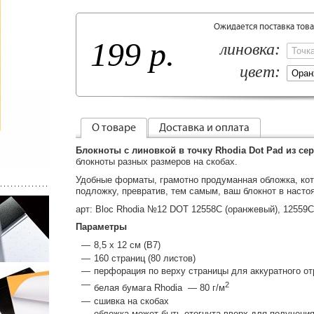
Ожидается поставка тов
199 р.
линовка:
цвет:
О товаре
Доставка и оплата
Блокноты с линовкой в точку Rhodia Dot Pad из сер
блокноты разных размеров на скобах.
Удобные форматы, грамотно продуманная обложка, кот
подложку, превратив, тем самым, ваш блокнот в насто
арт: Bloc Rhodia №12 DOT 12558C (оранжевый), 12559C
Параметры
8,5 x 12 см (B7)
160 страниц (80 листов)
перфорация по верху страницы для аккуратного о
2
белая бумага Rhodia — 80 г/м
сшивка на скобах
обложка может быть отогнута вверх для получения