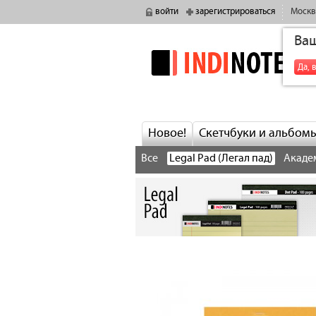
войти
зарегистрироваться
Москв
Ва
indinotes
Да, 
Новое!
Скетчбуки и альбом
Все
Legal Pad (Легал пад)
Акаде