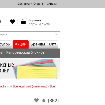
Доставка
Оплата
Скидки
Корзина
m
Корзина пуста
суары
Акции
Бренды
Опт
е)
Репортерский блокнот
odia
или
Все legal pad (легал пад)
/
Все
(352)