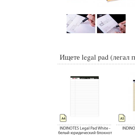
Ищете legal pad (легал 
А4
А5
INDINOTES Legal Pad White -
INDINO
белый юридический блокнот