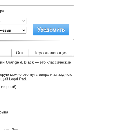
ара
Опт
Персонализация
ии Orange & Black
— это классические
орую можно отогнуть вверх и за заднюю
ящий Legal Pad.
 (черный)
трыва
 Legal Pad