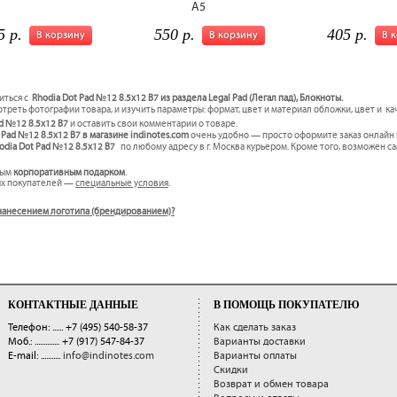
А5
5 р.
550 р.
405 р.
В корзину
В корзину
В 
иться с
Rhodia Dot Pad №12 8.5x12 B7 из раздела Legal Pad (Легал пад), Блокноты.
треть фотографии товара, и изучить параметры: формат, цвет и материал обложки, цвет и к
ad №12 8.5x12 B7
и оставить свои комментарии о товаре.
t Pad №12 8.5x12 B7 в магазине indinotes.com
очень удобно — просто оформите заказ онлайн 
odia Dot Pad №12 8.5x12 B7
по любому адресу в г. Москва курьером. Кроме того, возможен с
ным
корпоративным подарком
.
ых покупателей —
специальные условия
.
 с нанесением логотипа (брендированием)?
КОНТАКТНЫЕ ДАННЫЕ
В ПОМОЩЬ ПОКУПАТЕЛЮ
Телефон: ......
+7 (495) 540-58-37
Как сделать заказ
Моб.: ..............
+7 (917) 547-84-37
Варианты доставки
E-mail: ...........
info@indinotes.com
Варианты оплаты
Скидки
Возврат и обмен товара