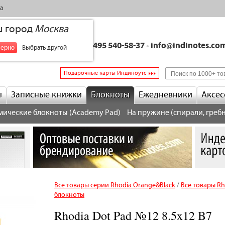
а
ш город
Москва
+7 495 540-58-37
•
info@indinotes.co
верно
Выбрать другой
Подарочные карты Индиноутс
ы
Записные книжки
Блокноты
Ежедневники
Аксес
мические блокноты (Academy Pad)
На пружине (спирали, гребн
Все товары серии Rhodia Orange&Black
/
Все товары Rh
блокноты
Rhodia Dot Pad №12 8.5x12 B7