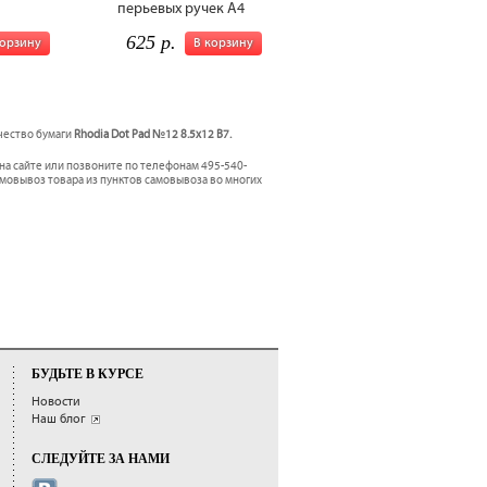
перьевых ручек А4
625 р.
корзину
В корзину
ачество бумаги
Rhodia Dot Pad №12 8.5x12 B7.
на сайте или позвоните по телефонам 495-540-
амовывоз товара из пунктов самовывоза во многих
БУДЬТЕ В КУРСЕ
Новости
Наш блог
СЛЕДУЙТЕ ЗА НАМИ