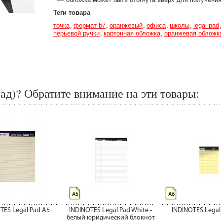
Теги товара
точка
формат b7
оранжевый
офиса
школы
legal pad
перьевой ручки
картонная обложка
оранжевая обложк
пад)? Обратите внимание на эти товары:
А5
А6
TES Legal Pad A5
INDINOTES Legal Pad White -
INDINOTES Legal
белый юридический блокнот