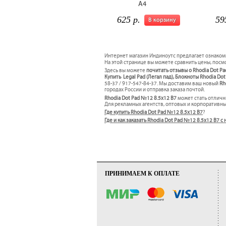
А4
625 р.
59
В корзину
Интернет магазин Индиноутс предлагает ознаком
На этой странице вы можете сравнить цены, посмо
Здесь вы можете
почитать отзывы о Rhodia Dot P
Купить Legal Pad (Легал пад), Блокноты Rhodia Do
58-37 / 917-547-84-37. Мы доставим ваш новый
Rh
городах России и отправка заказа почтой.
Rhodia Dot Pad №12 8.5x12 B7
может стать отлич
Для рекламных агентств, оптовых и корпоративн
Где купить Rhodia Dot Pad №12 8.5x12 B7
?
Где и как заказать Rhodia Dot Pad №12 8.5x12 B7
ПРИНИМАЕМ К ОПЛАТЕ