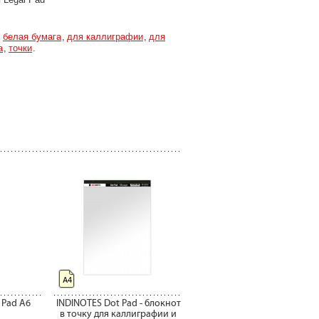
белая бумага
для каллиграфии
для
а
точки
А4
 Pad A6
INDINOTES Dot Pad - блокнот
в точку для каллиграфии и