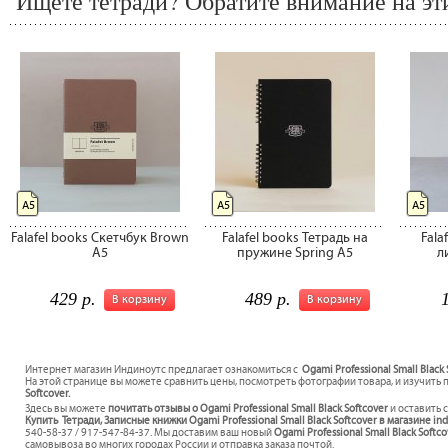
Ищете тетради? Обратите внимание на эт
А5
А5
А5
Falafel books Скетчбук Brown
Falafel books Тетрадь на
Fala
A5
пружине Spring A5
л
429 р.
489 р.
В корзину
В корзину
Интернет магазин Индиноутс предлагает ознакомиться с
Ogami Professional Small Black
На этой странице вы можете сравнить цены, посмотреть фотографии товара, и изучить 
Softcover.
Здесь вы можете
почитать отзывы о Ogami Professional Small Black Softcover
и оставить 
Купить Тетради, Записные книжки Ogami Professional Small Black Softcover в магазине in
540-58-37 / 917-547-84-37. Мы доставим ваш новый
Ogami Professional Small Black Softc
самовывоза во многих городах России и отправка заказа почтой.