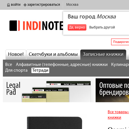
войти
зарегистрироваться
Москва
Ваш город
Москва
indinotes
+7
Да, верно
Выбрать другой
Подарочн
Новое!
Скетчбуки и альбомы
Записные книжки
Все
Алфавитные (телефонные, адресные) книжки
Кулинарн
Для спорта
Тетради
Все товары 
книжки