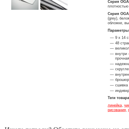
Серия OGAM
плотностью 
Серия OGAM
(grey), бел
обложке, в
Параметры
9 x 14 
48 стра
великол
внутри 
прочная
надежна
скругле
внутрен
брошюр
сшивка
индиви
Теги товар
линейка
чи
рисования