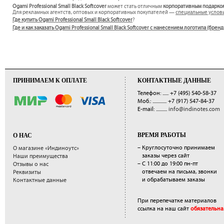
Ogami Professional Small Black Softcover
может стать отличным
корпоративным подарко
Для рекламных агентств, оптовых и корпоративных покупателей —
специальные услов
Где купить Ogami Professional Small Black Softcover
?
Где и как заказать Ogami Professional Small Black Softcover с нанесением логотипа (бре
ПРИНИМАЕМ К ОПЛАТЕ
КОНТАКТНЫЕ ДАННЫЕ
Телефон: ......
+7 (495) 540-58-37
Моб.: ..............
+7 (917) 547-84-37
E-mail: ...........
info@indinotes.com
ВРЕМЯ РАБОТЫ
О НАС
– Круглосуточно принимаем
О магазине «Индиноутс»
заказы через сайт
Наши преимущества
– С 11:00 до 19:00 пн-пт
Отзывы о нас
отвечаем на письма, звонки
Реквизиты
и обрабатываем заказы
Контактные данные
При перепечатке материалов
ссылка на наш сайт
обязательна