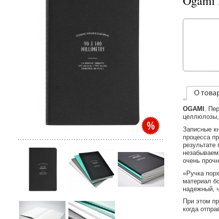
Ogami P
О това
OGAMI
. Пе
целлюлозы,
Записные к
процесса пр
результате
незабываем
очень прочн
«Ручка порх
материал бо
надежный, 
При этом п
когда отпра