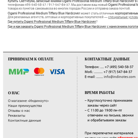
Купить Скетчбуки, Записные книжки Ogami Professional Medium Tiffany Blue Hardcover в
телефонам 495-540-58-37 / 917-547-84-37. Мы доставим ваш новый
Ogami Professional 
товара из пунктов самовывоза во многих городах России и отправка заказа почтой.
Ogami Professional Medium Tiffany Blue Hardcover
может стать отличным
корпоративным
Для рекламных агентств, оптовых и корпоративных покупателей —
специальные услов
Где купить Ogami Professional Medium Tiffany Blue Hardcover
?
Где и как заказать Ogami Professional Medium Tiffany Blue Hardcover с нанесением лого
ПРИНИМАЕМ К ОПЛАТЕ
КОНТАКТНЫЕ ДАННЫЕ
Телефон: ......
+7 (495) 540-58-37
Моб.: ..............
+7 (917) 547-84-37
E-mail: ...........
info@indinotes.com
ВРЕМЯ РАБОТЫ
О НАС
– Круглосуточно принимаем
О магазине «Индиноутс»
заказы через сайт
Наши преимущества
– С 11:00 до 19:00 пн-пт
Отзывы о нас
отвечаем на письма, звонки
Реквизиты
и обрабатываем заказы
Контактные данные
При перепечатке материалов