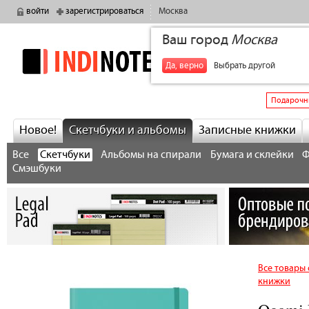
войти
зарегистрироваться
Москва
Ваш город
Москва
indinotes
+7
Да, верно
Выбрать другой
Подарочн
Новое!
Скетчбуки и альбомы
Записные книжки
Все
Скетчбуки
Альбомы на спирали
Бумага и склейки
Ф
Смэшбуки
Все товары 
книжки