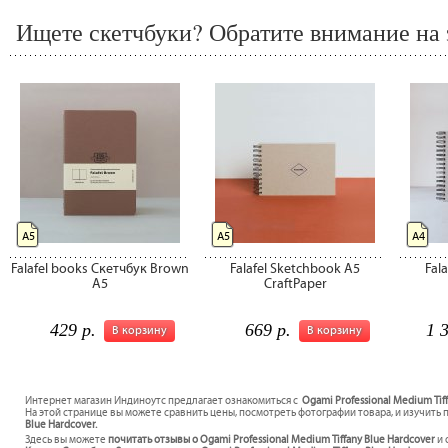
Ищете скетчбуки? Обратите внимание на 
А5
А5
А4
Falafel books Скетчбук Brown
Falafel Sketchbook A5
Fal
A5
CraftPaper
429 р.
669 р.
1 
В корзину
В корзину
Интернет магазин Индиноутс предлагает ознакомиться с
Ogami Professional Medium Tif
На этой странице вы можете сравнить цены, посмотреть фотографии товара, и изучить 
Blue Hardcover.
Здесь вы можете
почитать отзывы о Ogami Professional Medium Tiffany Blue Hardcover
и 