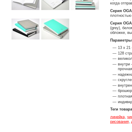
когда отпра
Серия OGAM
плотностью 
Серия OGAM
(grey), бел
обложке, в
Параметры
13 x 21
128 стр
великол
внутри 
прочная
надежн
скругле
внутрен
брошюр
плотная
индиви
Теги товар
линейка
чи
рисования