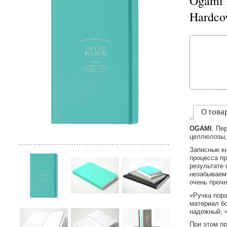
Ogami 
Hardco
О това
OGAMI
. Пе
целлюлозы,
Записные к
процесса пр
результате
незабываем
очень прочн
«Ручка порх
материал бо
надежный, 
При этом п