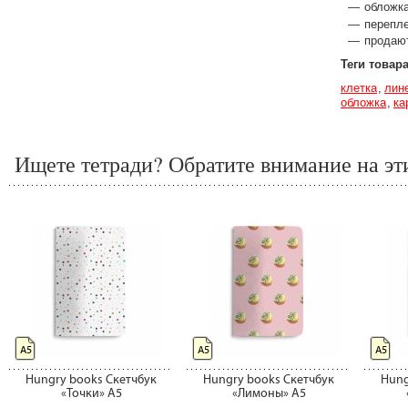
обложка
перепл
продают
Теги товар
клетка
лин
обложка
ка
Ищете тетради? Обратите внимание на эт
А5
А5
А5
Hungry books Скетчбук
Hungry books Скетчбук
Hung
«Точки» А5
«Лимоны» А5