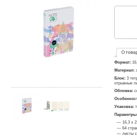
О това
Формат:
16
Материал:
Блок:
3 тет
отрывные л
Обложка:
с
Особеннос
Упаковка:
Параметры
16,3 х 
64 стра
листы с