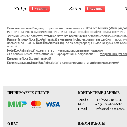
359 р.
359 р.
3
В корзину
В корзину
Интернет магазин Индиноутс предлагает ознакомиться с
Note Eco Animals (x3) из разде
На этой странице вы можете сравнить цены, посмотреть фотографии товара, и изучить 
Здесь вы можете
почитать отзывы о Note Eco Animals (x3)
и оставить свои комментарии 
Купить Тетради Note Eco Animals (x3) в магазине indinotes.com
очень удобно — просто оф
доставим ваш новый
Note Eco Animals (x3)
по любому адресу в г. Москва курьером. Кро
почтой.
Note Eco Animals (x3)
может стать отличным
корпоративным подарком
.
Для рекламных агентств, оптовых и корпоративных покупателей —
специальные услов
Где купить Note Eco Animals (x3)
?
Где и как заказать Note Eco Animals (x3) с нанесением логотипа (брендированием)?
ПРИНИМАЕМ К ОПЛАТЕ
КОНТАКТНЫЕ ДАННЫЕ
Телефон: ......
+7 (495) 540-58-37
Моб.: ..............
+7 (917) 547-84-37
E-mail: ...........
info@indinotes.com
ВРЕМЯ РАБОТЫ
О НАС