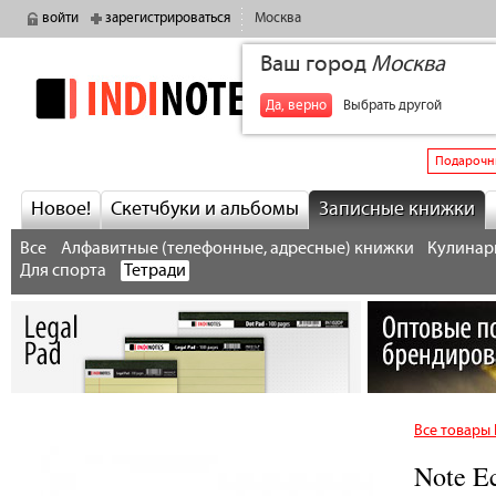
войти
зарегистрироваться
Москва
Ваш город
Москва
indinotes
+7
Да, верно
Выбрать другой
Подарочн
Новое!
Скетчбуки и альбомы
Записные книжки
Все
Алфавитные (телефонные, адресные) книжки
Кулинарн
Для спорта
Тетради
Все товары 
Note E