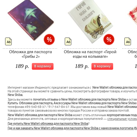
А6
А6
А6
Обложка для паспорта
Обложка на паспорт «Герой
Обло
«Грибы 2»
езды на колымаге»
б
189 р.
189 р.
1
В корзину
В корзину
Интернет магазин Индиноутс предлагает ознакомиться с
New Wallet обложка для паспо
На этой странице вы можете сравнить цены, посмотреть фотографии товара, и изучить 
New Shiba.
Здесь вы можете
почитать отзывы о New Wallet обложка для паспорта New Shiba
и оста
Купить Обложки для паспорта, Аксессуары New Wallet обложка для паспорта New Shiba 
телефонам 495-540-58-37 / 917-547-84-37. Мы доставим ваш новый
New Wallet обложка
товара из пунктов самовывоза во многих городах России и отправка заказа почтой.
New Wallet обложка для паспорта New Shiba
может стать отличным
корпоративным под
Для рекламных агентств, оптовых и корпоративных покупателей —
специальные услов
Где купить New Wallet обложка для паспорта New Shiba
?
Где и как заказать New Wallet обложка для паспорта New Shiba с нанесением логотипа 