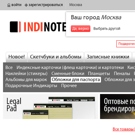
войти
зарегистрироваться
Москва
Ваш город
Москва
indinotes
+7
Да, верно
Выбрать другой
Подарочн
Новое!
Скетчбуки и альбомы
Записные книжки
Все
Индексные карточки (флеш карточки) и картотеки
Кис
Наклейки (стикеры)
Сменные блоки
Планшеты
Пеналы
Альбомы для марок
Обложки для паспорта
Обложки для 
Подарочные Индикарты
Прочее
Все товары 