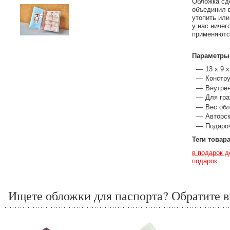
Обложка сде
объединил в
утопить или
у нас ничег
применяютс
Параметры
13 х 9 
Констру
Внутрен
Для гра
Вес обл
Авторск
Подароч
Теги товар
в подарок 
подарок
Ищете обложки для паспорта? Обратите в