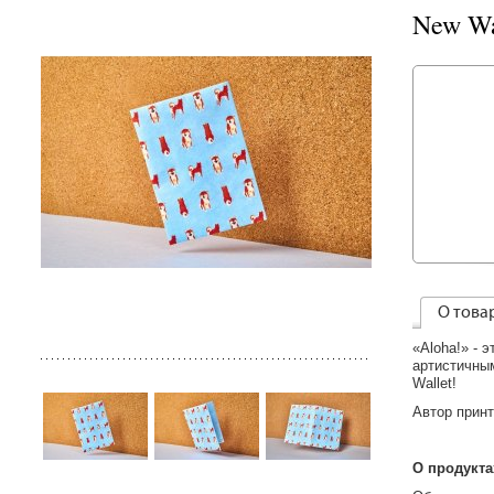
New Wa
О това
«Aloha!» - 
артистичным
Wallet!
Автор принт
О продукта