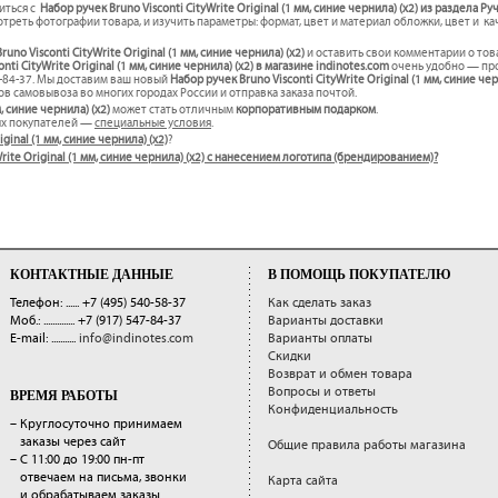
иться с
Набор ручек Bruno Visconti CityWrite Original (1 мм, синие чернила) (x2) из раздела Ру
треть фотографии товара, и изучить параметры: формат, цвет и материал обложки, цвет и к
uno Visconti CityWrite Original (1 мм, синие чернила) (x2)
и оставить свои комментарии о тов
ti CityWrite Original (1 мм, синие чернила) (x2) в магазине indinotes.com
очень удобно — про
7-84-37. Мы доставим ваш новый
Набор ручек Bruno Visconti CityWrite Original (1 мм, синие че
в самовывоза во многих городах России и отправка заказа почтой.
, синие чернила) (x2)
может стать отличным
корпоративным подарком
.
ых покупателей —
специальные условия
.
ginal (1 мм, синие чернила) (x2)
?
yWrite Original (1 мм, синие чернила) (x2) с нанесением логотипа (брендированием)?
КОНТАКТНЫЕ ДАННЫЕ
В ПОМОЩЬ ПОКУПАТЕЛЮ
Телефон: ......
+7 (495) 540-58-37
Как сделать заказ
Моб.: ..............
+7 (917) 547-84-37
Варианты доставки
E-mail: ...........
info@indinotes.com
Варианты оплаты
Скидки
Возврат и обмен товара
Вопросы и ответы
ВРЕМЯ РАБОТЫ
Конфиденциальность
– Круглосуточно принимаем
заказы через сайт
Общие правила работы магазина
– С 11:00 до 19:00 пн-пт
отвечаем на письма, звонки
Карта сайта
и обрабатываем заказы