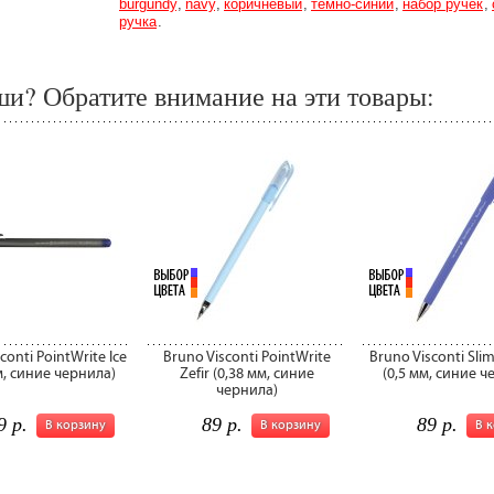
burgundy
navy
коричневый
тёмно-синий
набор ручек
ручка
и? Обратите внимание на эти товары:
conti PointWrite Ice
Bruno Visconti PointWrite
Bruno Visconti Sli
м, синие чернила)
Zefir (0,38 мм, синие
(0,5 мм, синие ч
чернила)
9 р.
89 р.
89 р.
В корзину
В корзину
В 