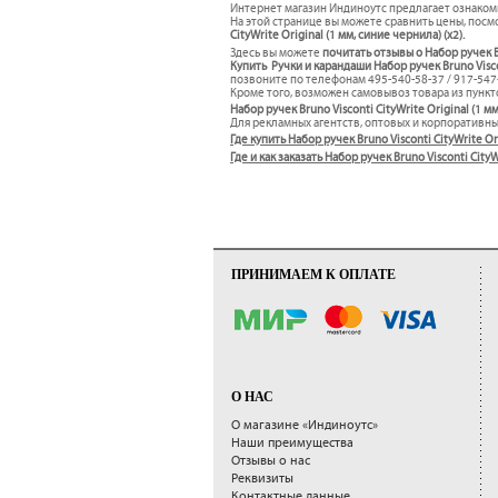
Интернет магазин Индиноутс предлагает ознаком
На этой странице вы можете сравнить цены, посмо
CityWrite Original (1 мм, синие чернила) (x2).
Здесь вы можете
почитать отзывы о Набор ручек Br
Купить Ручки и карандаши Набор ручек Bruno Viscon
позвоните по телефонам 495-540-58-37 / 917-54
Кроме того, возможен самовывоз товара из пункто
Набор ручек Bruno Visconti CityWrite Original (1 мм
Для рекламных агентств, оптовых и корпоративн
Где купить Набор ручек Bruno Visconti CityWrite Ori
Где и как заказать Набор ручек Bruno Visconti Cit
ПРИНИМАЕМ К ОПЛАТЕ
О НАС
О магазине «Индиноутс»
Наши преимущества
Отзывы о нас
Реквизиты
Контактные данные