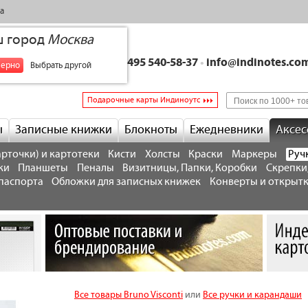
а
ш город
Москва
+7 495 540-58-37
•
info@indinotes.co
верно
Выбрать другой
Подарочные карты Индиноутс
ы
Записные книжки
Блокноты
Ежедневники
Аксес
рточки) и картотеки
Кисти
Холсты
Краски
Маркеры
Руч
ки
Планшеты
Пеналы
Визитницы, Папки, Коробки
Скрепки
паспорта
Обложки для записных книжек
Конверты и открыт
Все товары Bruno Visconti
или
Все ручки и карандаши