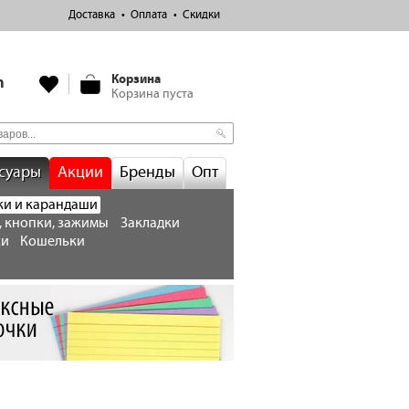
Доставка
Оплата
Скидки
Корзина
m
Корзина пуста
суары
Акции
Бренды
Опт
ки и карандаши
, кнопки, зажимы
Закладки
ки
Кошельки