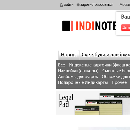
войти
зарегистрироваться
Москв
Ва
indinotes
Да, 
Новое!
Скетчбуки и альбом
Все
Индексные карточки (флеш ка
Наклейки (стикеры)
Сменные бло
Альбомы для марок
Обложки для 
Подарочные Индикарты
Прочее