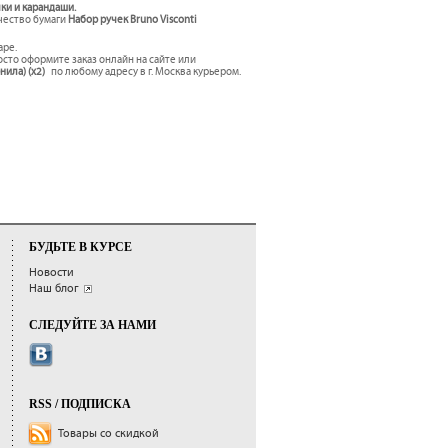
чки и карандаши.
ачество бумаги
Набор ручек Bruno Visconti
аре.
сто оформите заказ онлайн на сайте или
рнила) (x2)
по любому адресу в г. Москва курьером.
БУДЬТЕ В КУРСЕ
Новости
Наш блог
СЛЕДУЙТЕ ЗА НАМИ
RSS / ПОДПИСКА
Товары со скидкой