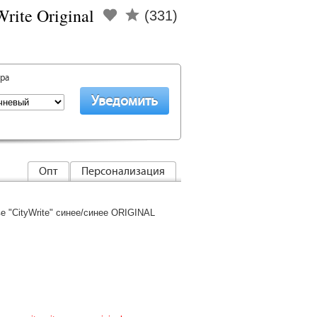
rite Original
(331)
ара
Опт
Персонализация
е "CityWrite" синее/синее ORIGINAL