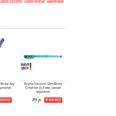
серия citywrite
серия original
шариковая
mWrite Joy
Bruno Visconti SlimWrite
ернила)
Creative (0,5 мм, синие
чернила)
89 р.
корзину
В корзину