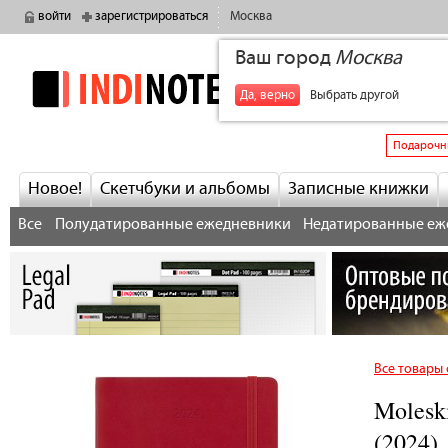
войти
зарегистрироваться
Москва
Ваш город
Москва
indinotes
+7
Да, верно
Выбрать другой
Подарочн
Новое!
Скетчбуки и альбомы
Записные книжки
Все
Полудатированные ежедневники
Недатированные еж
Все товары 
Molesk
(2024),