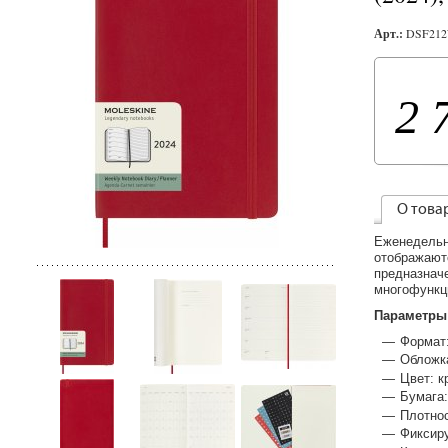
Арт.:
DSF21
2 
О това
Еженедельн
отображают
предназнач
многофункц
Параметры
Формат:
Обложка
Цвет: к
Бумага:
Плотнос
Фиксир