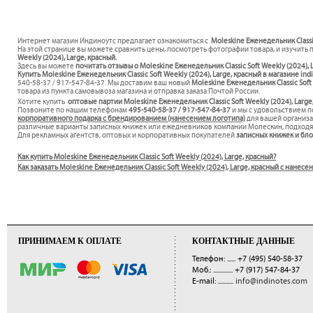
Интернет магазин Индиноутс предлагает ознакомиться с
Moleskine Еженедельник Classic
На этой странице вы можете сравнить цены, посмотреть фотографии товара, и изучить 
Weekly (2024), Large, красный.
Здесь вы можете
почитать отзывы о Moleskine Еженедельник Classic Soft Weekly (2024), 
Купить Moleskine Еженедельник Classic Soft Weekly (2024), Large, красный в магазине ind
540-58-37 / 917-547-84-37. Мы доставим ваш новый
Moleskine Еженедельник Classic Soft
товара из пункта самовывоза магазина и отправка заказа Почтой России.
Хотите купить
оптовые партии Moleskine Еженедельник Classic Soft Weekly (2024), Large
Позвоните по нашим телефонам
495-540-58-37 / 917-547-84-37
и мы с удовольствием 
корпоративного подарка с брендированием (нанесением логотипа)
для вашей организ
различные варианты записных книжек или ежедневников компании Молескин, подходя
Для рекламных агентств, оптовых и корпоративных покупателей
записных книжек и бл
Как купить Moleskine Еженедельник Classic Soft Weekly (2024), Large, красный?
Как заказать Moleskine Еженедельник Classic Soft Weekly (2024), Large, красный с нане
ПРИНИМАЕМ К ОПЛАТЕ
КОНТАКТНЫЕ ДАННЫЕ
Телефон: ......
+7 (495) 540-58-37
Моб.: ..............
+7 (917) 547-84-37
E-mail: ...........
info@indinotes.com