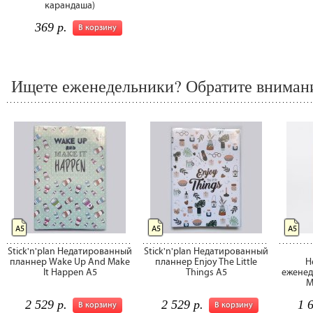
карандаша)
369 р.
В корзину
Ищете еженедельники? Обратите внимани
А5
А5
А5
Stick'n'plan Недатированный
Stick'n'plan Недатированный
планнер Wake Up And Make
планнер Enjoy The Little
Н
It Happen А5
Things А5
еженед
M
2 529 р.
2 529 р.
1 
В корзину
В корзину