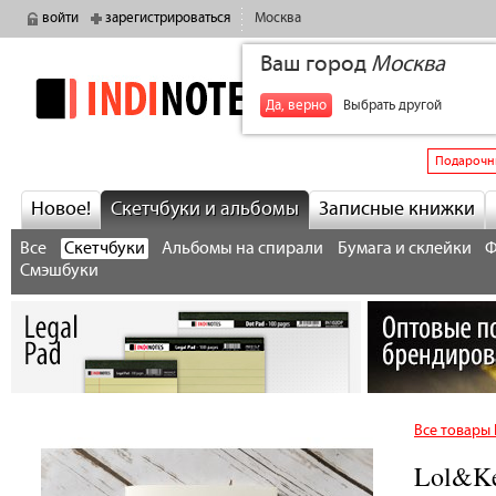
войти
зарегистрироваться
Москва
Ваш город
Москва
indinotes
+7
Да, верно
Выбрать другой
Подарочн
Новое!
Скетчбуки и альбомы
Записные книжки
Все
Скетчбуки
Альбомы на спирали
Бумага и склейки
Ф
Смэшбуки
Все товары
Lol&Ke