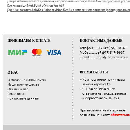
Для рекламных агентств, оптовых и корпоративных покупателей —
специальные услов
Где купить Lol&Kek Point of vision Кит А5
?
Где и как заказать Lol&Kek Point of vision Кит А5 с нанесением логотипа (брендирование
ПРИНИМАЕМ К ОПЛАТЕ
КОНТАКТНЫЕ ДАННЫЕ
Телефон: ......
+7 (495) 540-58-37
Моб.: ..............
+7 (917) 547-84-37
E-mail: ...........
info@indinotes.com
ВРЕМЯ РАБОТЫ
О НАС
– Круглосуточно принимаем
О магазине «Индиноутс»
заказы через сайт
Наши преимущества
– С 11:00 до 19:00 пн-пт
Отзывы о нас
отвечаем на письма, звонки
Реквизиты
и обрабатываем заказы
Контактные данные
При перепечатке материалов
ссылка на наш сайт
обязательна