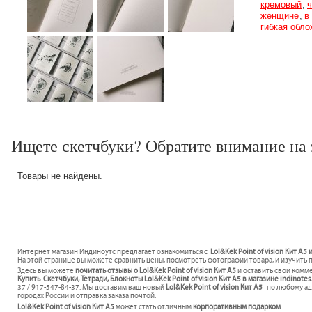
кремовый
ч
женщине
в
гибкая обло
Ищете скетчбуки? Обратите внимание на 
Товары не найдены.
Интернет магазин Индиноутс предлагает ознакомиться с
Lol&Kek Point of vision Кит А5
На этой странице вы можете сравнить цены, посмотреть фотографии товара, и изучить 
Здесь вы можете
почитать отзывы о Lol&Kek Point of vision Кит А5
и оставить свои комм
Купить Скетчбуки, Тетради, Блокноты Lol&Kek Point of vision Кит А5 в магазине indinote
37 / 917-547-84-37. Мы доставим ваш новый
Lol&Kek Point of vision Кит А5
по любому адр
городах России и отправка заказа почтой.
Lol&Kek Point of vision Кит А5
может стать отличным
корпоративным подарком
.