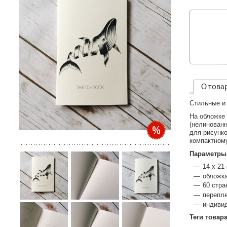
О това
Стильные и
На обложке
(нелинованн
для рисунко
компактному
Параметры
14 х 21
обложка
60 стра
перепл
индиви
Теги товар