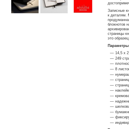
достоприме
Записные к
к деталям.
продуманна
блокнотов 
архивирован
страницы кн
это образец
Параметры
14,5 х 2
249 стр
плотнос
8 листо
нумерац
страни
страниц
наклейк
кремова
надежн
шелкова
бумажны
фиксир
индиви