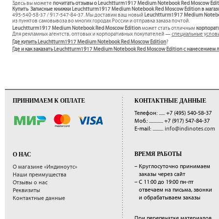
Здесь вы можете
почитать отзывы о Leuchtturm1917 Medium Notebook Red Moscow Edi
Купить Записные книжки Leuchtturm1917 Medium Notebook Red Moscow Edition в магаз
495-540-58-37 / 917-547-84-37. Мы доставим ваш новый
Leuchtturm1917 Medium Notebo
из пунктов самовывоза во многих городах России и отправка заказа почтой.
Leuchtturm1917 Medium Notebook Red Moscow Edition
может стать отличным
корпорат
Для рекламных агентств, оптовых и корпоративных покупателей —
специальные услов
Где купить Leuchtturm1917 Medium Notebook Red Moscow Edition
?
Где и как заказать Leuchtturm1917 Medium Notebook Red Moscow Edition с нанесением
ПРИНИМАЕМ К ОПЛАТЕ
КОНТАКТНЫЕ ДАННЫЕ
Телефон: ......
+7 (495) 540-58-37
Моб.: ..............
+7 (917) 547-84-37
E-mail: ...........
info@indinotes.com
ВРЕМЯ РАБОТЫ
О НАС
– Круглосуточно принимаем
О магазине «Индиноутс»
заказы через сайт
Наши преимущества
– С 11:00 до 19:00 пн-пт
Отзывы о нас
отвечаем на письма, звонки
Реквизиты
и обрабатываем заказы
Контактные данные
При перепечатке материалов