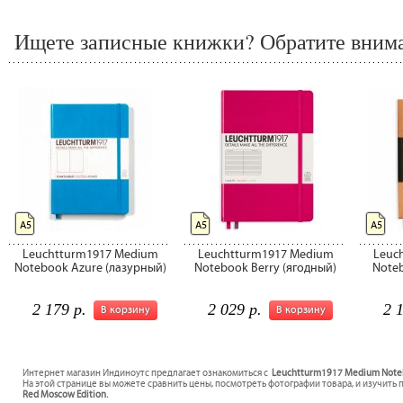
Ищете записные книжки? Обратите внима
А5
А5
А5
Leuchtturm1917 Medium
Leuchtturm1917 Medium
Leuc
Notebook Azure (лазурный)
Notebook Berry (ягодный)
Noteb
2 179 р.
2 029 р.
2 
В корзину
В корзину
Интернет магазин Индиноутс предлагает ознакомиться с
Leuchtturm1917 Medium Noteb
На этой странице вы можете сравнить цены, посмотреть фотографии товара, и изучить 
Red Moscow Edition.