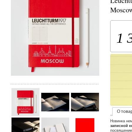
Leucht
Moscow
1 
О това
Новинка не
записной к
посвящение