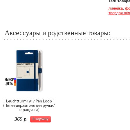
Теги товар
линейка
фо
твердая об
Аксессуары и родственные товары:
Leuchtturm1917 Pen Loop
(Петля-держатель для ручки/
карандаша)
369 р.
В корзину