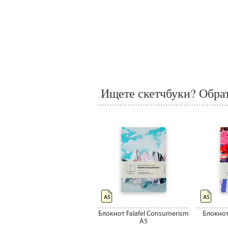
Ищете скетчбуки? Обрат
А5
А5
Блокнот Falafel Consumerism
Блокнот F
А5