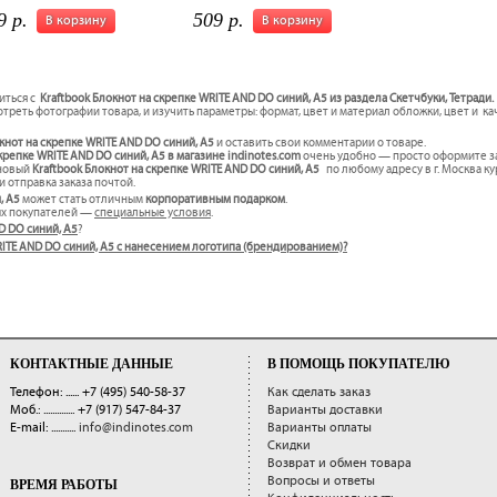
9 р.
509 р.
В корзину
В корзину
иться с
Kraftbook Блокнот на скрепке WRITE AND DO синий, А5 из раздела Скетчбуки, Тетради.
треть фотографии товара, и изучить параметры: формат, цвет и материал обложки, цвет и к
окнот на скрепке WRITE AND DO синий, А5
и оставить свои комментарии о товаре.
крепке WRITE AND DO синий, А5 в магазине indinotes.com
очень удобно — просто оформите за
 новый
Kraftbook Блокнот на скрепке WRITE AND DO синий, А5
по любому адресу в г. Москва к
и отправка заказа почтой.
, А5
может стать отличным
корпоративным подарком
.
ых покупателей —
специальные условия
.
D DO синий, А5
?
 WRITE AND DO синий, А5 с нанесением логотипа (брендированием)?
КОНТАКТНЫЕ ДАННЫЕ
В ПОМОЩЬ ПОКУПАТЕЛЮ
Телефон: ......
+7 (495) 540-58-37
Как сделать заказ
Моб.: ..............
+7 (917) 547-84-37
Варианты доставки
E-mail: ...........
info@indinotes.com
Варианты оплаты
Скидки
Возврат и обмен товара
Вопросы и ответы
ВРЕМЯ РАБОТЫ