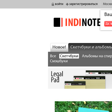
войти
зарегистрироваться
Москв
Ва
indinotes
Да, 
Новое!
Скетчбуки и альбом
Все
Скетчбуки
Альбомы на спи
Смэшбуки