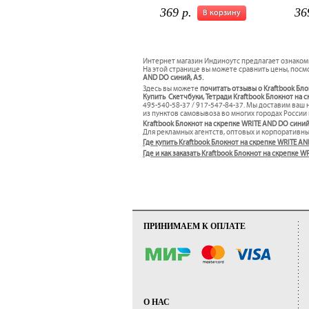
369 р.
36
В корзину
Интернет магазин Индиноутс предлагает ознаком
На этой странице вы можете сравнить цены, посмо
AND DO синий, А5.
Здесь вы можете
почитать отзывы о Kraftbook Бл
Купить Скетчбуки, Тетради Kraftbook Блокнот на с
495-540-58-37 / 917-547-84-37. Мы доставим ваш
из пунктов самовывоза во многих городах России 
Kraftbook Блокнот на скрепке WRITE AND DO синий
Для рекламных агентств, оптовых и корпоративн
Где купить Kraftbook Блокнот на скрепке WRITE AN
Где и как заказать Kraftbook Блокнот на скрепке
ПРИНИМАЕМ К ОПЛАТЕ
О НАС