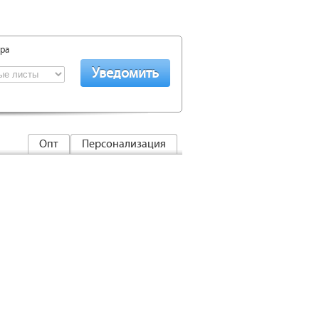
ара
Опт
Персонализация