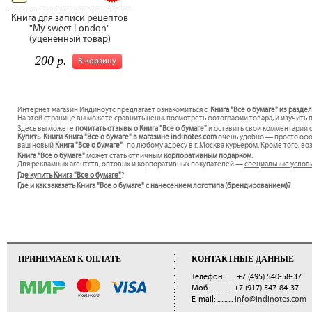
Книга для записи рецептов
"My sweet London"
(уцененный товар)
200 р.
В корзину
Интернет магазин Индиноутс предлагает ознакомиться с
Книга "Все о бумаге" из раздел
На этой странице вы можете сравнить цены, посмотреть фотографии товара, и изучить 
Здесь вы можете
почитать отзывы о Книга "Все о бумаге"
и оставить свои комментарии о
Купить Книги Книга "Все о бумаге" в магазине indinotes.com
очень удобно — просто офор
ваш новый
Книга "Все о бумаге"
по любому адресу в г. Москва курьером. Кроме того, в
Книга "Все о бумаге"
может стать отличным
корпоративным подарком
.
Для рекламных агентств, оптовых и корпоративных покупателей —
специальные услов
Где купить Книга "Все о бумаге"
?
Где и как заказать Книга "Все о бумаге" с нанесением логотипа (брендированием)?
ПРИНИМАЕМ К ОПЛАТЕ
КОНТАКТНЫЕ ДАННЫЕ
Телефон: ......
+7 (495) 540-58-37
Моб.: ..............
+7 (917) 547-84-37
E-mail: ...........
info@indinotes.com