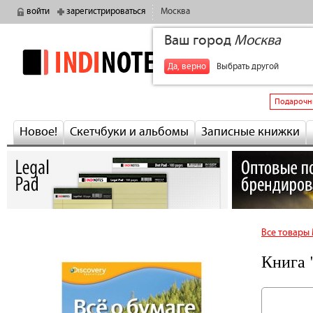
войти
зарегистрироваться
Москва
Ваш город
Москва
indinotes
+7
Да, верно
Выбрать другой
Подарочн
Новое!
Скетчбуки и альбомы
Записные книжки
Все товары
Книга 