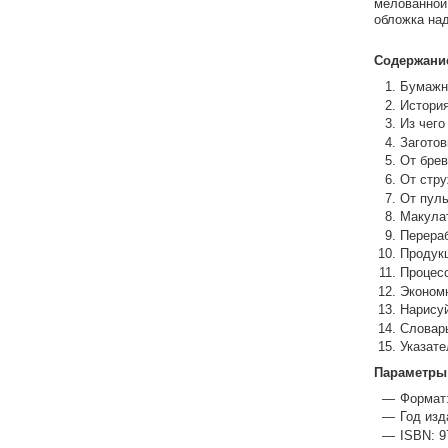
мелованной
обложка над
Содержани
Бумажн
Истори
Из чего
Заготов
От брев
От стру
От пуль
Макула
Перераб
Продукц
Процесс
Эконом
Нарисуй
Словар
Указате
Параметры
Формат:
Год изд
ISBN: 9