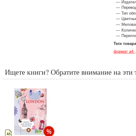
Издател
Перевод
Тип обл
Цветны
Мелова
Количес
Перепле
Теги товар
формат а4-
Ищете книги? Обратите внимание на эти 
А5