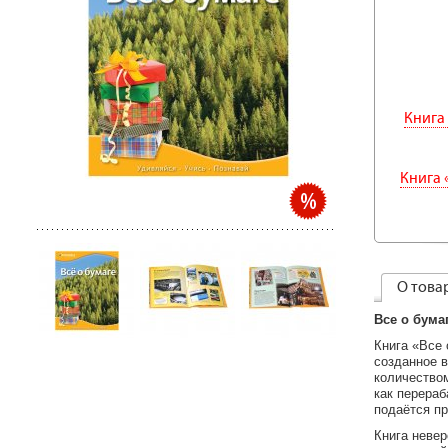
Книга
Книга 
О това
Все о бума
Книга «Все 
созданное в
количеством
как перераб
подаётся пр
Книга невер