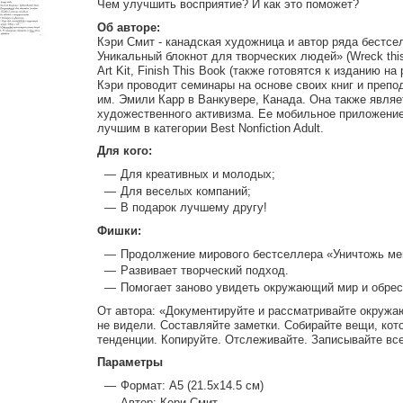
Чем улучшить восприятие? И как это поможет?
Об авторе:
Кэри Смит - канадская художница и автор ряда бестсе
Уникальный блокнот для творческих людей» (Wreck this jo
Art Kit, Finish This Book (также готовятся к изданию на
Кэри проводит семинары на основе своих книг и препо
им. Эмили Карр в Ванкувере, Канада. Она также явля
художественного активизма. Ее мобильное приложение
лучшим в категории Best Nonfiction Adult.
Для кого:
Для креативных и молодых;
Для веселых компаний;
В подарок лучшему другу!
Фишки:
Продолжение мирового бестселлера «Уничтожь ме
Развивает творческий подход.
Помогает заново увидеть окружающий мир и обрес
От автора: «Документируйте и рассматривайте окружа
не видели. Составляйте заметки. Собирайте вещи, кот
тенденции. Копируйте. Отслеживайте. Записывайте все
Параметры
Формат: A5 (21.5x14.5 см)
Автор: Кери Смит