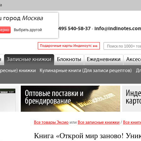
а
ш город
Москва
+7 495 540-58-37
•
info@indinotes.co
верно
Выбрать другой
Подарочные карты Индиноутс
ы
Записные книжки
Блокноты
Ежедневники
Аксес
дресные) книжки
Кулинарные книги (Для записи рецептов)
Дл
Все товары Эксмо
или
Все записные книжки
/
Все книг
Книга «Открой мир заново! Уни