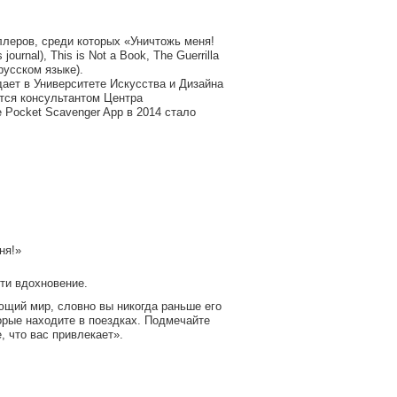
ллеров, среди которых «Уничтожь меня!
urnal), This is Not a Book, The Guerrilla
 русском языке).
дает в Университете Искусства и Дизайна
ется консультантом Центра
 Pocket Scavenger App в 2014 стало
ня!»
ти вдохновение.
ющий мир, словно вы никогда раньше его
орые находите в поездках. Подмечайте
, что вас привлекает».