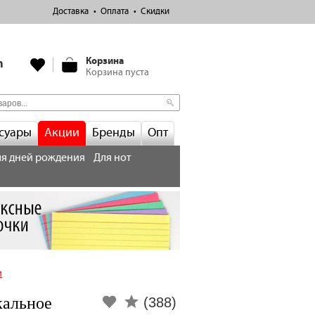
Доставка
Оплата
Скидки
Корзина
m
Корзина пуста
суары
Акции
Бренды
Опт
я дней рождения
Для нот
и
кальное
(388)