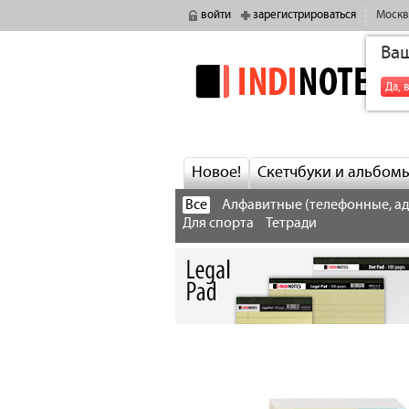
войти
зарегистрироваться
Москв
Ва
indinotes
Да, 
Новое!
Скетчбуки и альбом
Все
Алфавитные (телефонные, а
Для спорта
Тетради