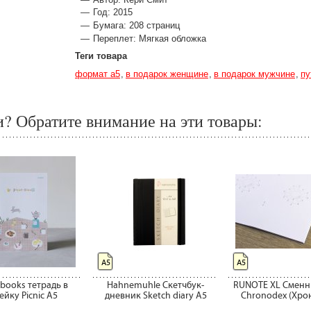
Год: 2015
Бумага: 208 страниц
Переплет: Мягкая обложка
Теги товара
формат а5
в подарок женщине
в подарок мужчине
пу
? Обратите внимание на эти товары:
А5
А5
l books тетрадь в
Hahnemuhle Скетчбук-
RUNOTE XL Сменны
ейку Picnic A5
дневник Sketch diary А5
Chronodex (Хро