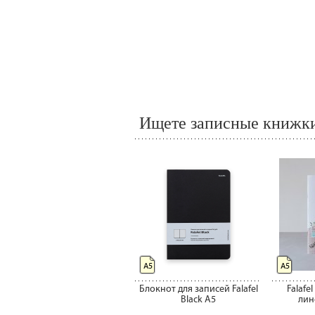
Ищете записные книжки
А5
А5
Блокнот для записей Falafel
Falafe
Black А5
лин