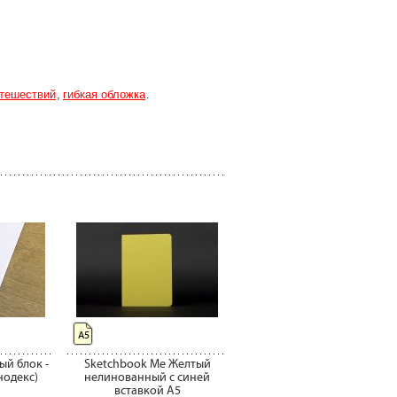
тешествий
гибкая обложка
А5
й блок -
Sketchbook Me Желтый
нодекс)
нелинованный с синей
вставкой A5