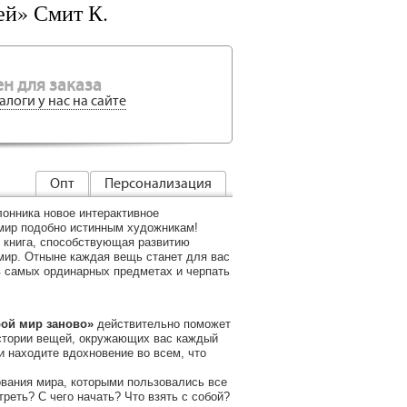
ей» Смит К.
н для заказа
алоги у нас на сайте
Опт
Персонализация
лонника новое интерактивное
мир подобно истинным художникам!
 книга, способствующая развитию
мир. Отныне каждая вещь станет для вас
в самых ординарных предметах и черпать
ой мир заново»
действительно поможет
стории вещей, окружающих вас каждый
и находите вдохновение во всем, что
ования мира, которыми пользовались все
реть? С чего начать? Что взять с собой?