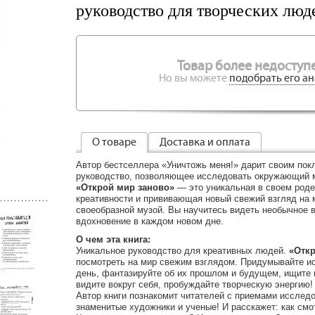
руководство для творческих люд
Товар более недоступе
Но вы можете
подобрать его ан
О товаре
Доставка и оплата
Автор бестселлера «Уничтожь меня!» дарит своим пок
руководство, позволяющее исследовать окружающий 
«Открой мир заново»
— это уникальная в своем роде
креативности и прививающая новый свежий взгляд на 
своеобразной музой. Вы научитесь видеть необычное 
вдохновение в каждом новом дне.
О чем эта книга:
Уникальное руководство для креативных людей.
«Откр
посмотреть на мир свежим взглядом. Придумывайте и
день, фантазируйте об их прошлом и будущем, ищите 
видите вокруг себя, пробуждайте творческую энергию!
Автор книги познакомит читателей с приемами исслед
знаменитые художники и ученые! И расскажет: как смот