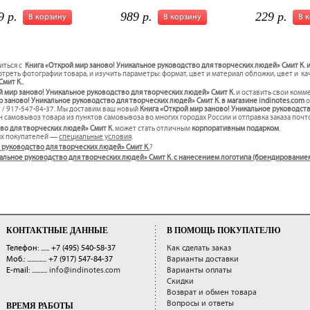
9 р.
989 р.
229 р.
В корзину
В корзину
В 
иться с
Книга «Открой мир заново! Уникальное руководство для творческих людей» Смит К. и
треть фотографии товара, и изучить параметры: формат, цвет и материал обложки, цвет и к
мит К..
й мир заново! Уникальное руководство для творческих людей» Смит К.
и оставить свои комм
 заново! Уникальное руководство для творческих людей» Смит К. в магазине indinotes.com
о
 / 917-547-84-37. Мы доставим ваш новый
Книга «Открой мир заново! Уникальное руководст
ен самовывоз товара из пунктов самовывоза во многих городах России и отправка заказа почт
во для творческих людей» Смит К.
может стать отличным
корпоративным подарком
.
ых покупателей —
специальные условия
.
е руководство для творческих людей» Смит К.
?
икальное руководство для творческих людей» Смит К. с нанесением логотипа (брендирование
КОНТАКТНЫЕ ДАННЫЕ
В ПОМОЩЬ ПОКУПАТЕЛЮ
Телефон: ......
+7 (495) 540-58-37
Как сделать заказ
Моб.: ..............
+7 (917) 547-84-37
Варианты доставки
E-mail: ...........
info@indinotes.com
Варианты оплаты
Скидки
Возврат и обмен товара
Вопросы и ответы
ВРЕМЯ РАБОТЫ