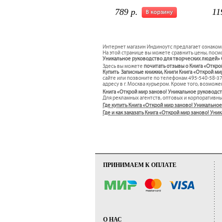
789 р.
11
В корзину
Интернет магазин Индиноутс предлагает ознаком
На этой странице вы можете сравнить цены, посмо
Уникальное руководство для творческих людей» С
Здесь вы можете
почитать отзывы о Книга «Откро
Купить Записные книжки, Книги Книга «Открой мир
сайте или позвоните по телефонам 495-540-58-37
адресу в г. Москва курьером. Кроме того, возмож
Книга «Открой мир заново! Уникальное руководст
Для рекламных агентств, оптовых и корпоративн
Где купить Книга «Открой мир заново! Уникально
Где и как заказать Книга «Открой мир заново! Ун
ПРИНИМАЕМ К ОПЛАТЕ
О НАС