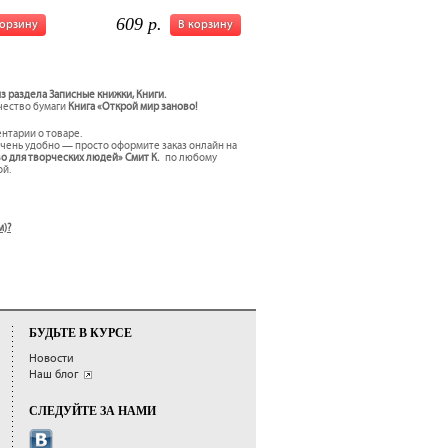
609 р.
корзину
В корзину
з раздела Записные книжки, Книги.
ачество бумаги
Книга «Открой мир заново!
ентарии о товаре.
чень удобно — просто оформите заказ онлайн на
во для творческих людей» Смит К.
по любому
ой.
м)?
БУДЬТЕ В КУРСЕ
Новости
Наш блог
СЛЕДУЙТЕ ЗА НАМИ