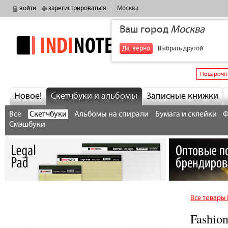
войти
зарегистрироваться
Москва
Ваш город
Москва
indinotes
+7
Да, верно
Выбрать другой
Подарочн
Новое!
Скетчбуки и альбомы
Записные книжки
Все
Скетчбуки
Альбомы на спирали
Бумага и склейки
Ф
Смэшбуки
Все товары 
Fashio