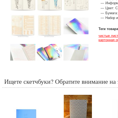
Информ
Цвет: С
Бумага:
Набор и
Теги товар
чистые лис
картонная 
Ищете скетчбуки? Обратите внимание на 