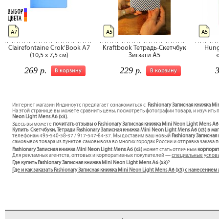
А7
А5
А5
Clairefontaine Crok'Book A7
Kraftbook Тетрадь-Скетчбук
Hung
(10,5 x 7,5 см)
Зигзаги А5
269 р.
229 р.
3
В корзину
В корзину
Интернет магазин Индиноутс предлагает ознакомиться с
Fashionary Записная книжка Min
На этой странице вы можете сравнить цены, посмотреть фотографии товара, и изучить 
Neon Light Mens A6 (x3).
Здесь вы можете
почитать отзывы о Fashionary Записная книжка Mini Neon Light Mens A6
Купить Скетчбуки, Тетради Fashionary Записная книжка Mini Neon Light Mens A6 (x3) в ма
телефонам 495-540-58-37 / 917-547-84-37. Мы доставим ваш новый
Fashionary Записная
самовывоз товара из пунктов самовывоза во многих городах России и отправка заказа п
Fashionary Записная книжка Mini Neon Light Mens A6 (x3)
может стать отличным
корпора
Для рекламных агентств, оптовых и корпоративных покупателей —
специальные услов
Где купить Fashionary Записная книжка Mini Neon Light Mens A6 (x3)
?
Где и как заказать Fashionary Записная книжка Mini Neon Light Mens A6 (x3) с нанесени