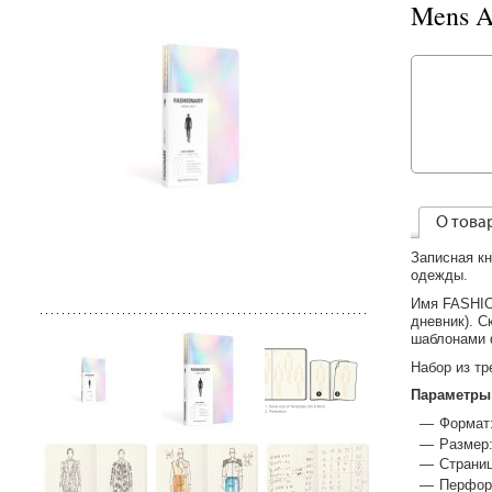
Mens A
О това
Записная к
одежды.
Имя FASHION
дневник). С
шаблонами 
Набор из тр
Параметры
Формат
Размер:
Страниц
Перфора