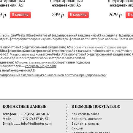
датированный
(недатированный
(недатирова
едневник) A5
ежедневник) A5
ежедневник)
9 р.
799 р.
829 р.
В корзину
В корзину
В 
иться с
ЕжеWeeka Ultra фиолетовый (недатированный ежедневник) A5 из раздела Недатиро
треть фотографии товара, и изучить параметры: формат, цвет и материал обложки, цвет и к
tra фиолетовый (недатированный ежедневник) A5
и оставить свои комментарии о товаре.
ltra фиолетовый (недатированный ежедневник) A5 в магазине indinotes.com
очень удобно 
7-84-37. Мы доставим ваш новый
ЕжеWeeka Ultra фиолетовый (недатированный ежедневник)
вывоза во многих городах России и отправка заказа почтой.
едневник) A5
может стать отличным
корпоративным подарком
.
ых покупателей —
специальные условия
.
ованный ежедневник) A5
?
недатированный ежедневник) A5 с нанесением логотипа (брендированием)?
КОНТАКТНЫЕ ДАННЫЕ
В ПОМОЩЬ ПОКУПАТЕЛЮ
Телефон: ......
+7 (495) 540-58-37
Как сделать заказ
Моб.: ..............
+7 (917) 547-84-37
Варианты доставки
E-mail: ...........
info@indinotes.com
Варианты оплаты
Скидки