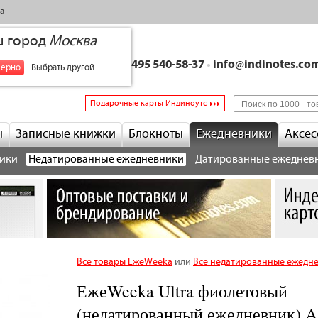
а
ш город
Москва
+7 495 540-58-37
•
info@indinotes.co
верно
Выбрать другой
Подарочные карты Индиноутс
ы
Записные книжки
Блокноты
Ежедневники
Аксес
ики
Недатированные ежедневники
Датированные ежеднев
Все товары ЕжеWeeka
или
Все недатированные ежедн
ЕжеWeeka Ultra фиолетовый
(недатированный ежедневник) A