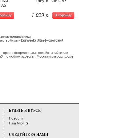
нный
Треугольник, A5
 A5
1 029 р.
корзину
В корзину
ванные ежедневники.
ачество бумаги
ЕжеWeeka Ultra фиолетовый
— просто оформите заказ онлайн на сайте или
 A5
по любому адресу в г. Москва курьером. Кроме
БУДЬТЕ В КУРСЕ
Новости
Наш блог
СЛЕДУЙТЕ ЗА НАМИ