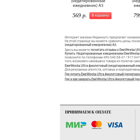
(недатированный
(не
ежедневник) A5
еж
569 р.
79
В корзину
Интернет магазин Индиноутс предлагает ознаком
На этой странице вы можете сравнить цены, посмо
(недатированный ежедневник) A5.
Здесь вы можете
почитать отзывы о ЕжеWeeka Ul
Купить Недатированные ежедневники ЕжеWeeka U
позвоните по телефонам 495-540-58-37 / 917-54
того, возможен самовывоз товара из пунктов само
ЕжеWeeka Ultra фиолетовый (недатированный еж
Для рекламных агентств, оптовых и корпоративн
Где купить ЕжеWeeka Ultra фиолетовый (недатир
Где и как заказать ЕжеWeeka Ultra фиолетовый (
ПРИНИМАЕМ К ОПЛАТЕ