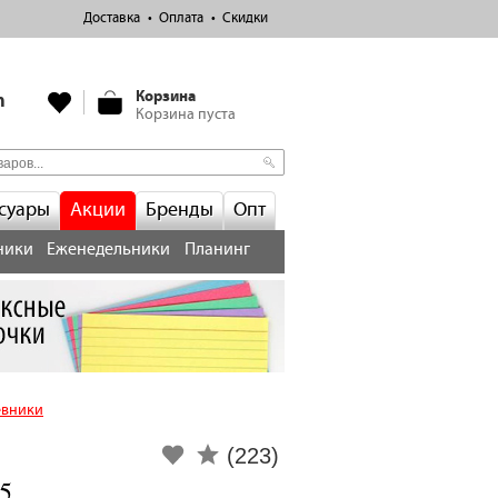
Доставка
Оплата
Скидки
Корзина
m
Корзина пуста
суары
Акции
Бренды
Опт
ники
Еженедельники
Планинг
евники
(223)
5