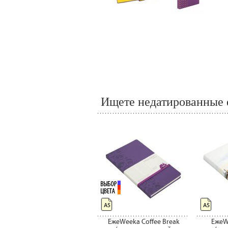
Ищете недатированные 
А5
А5
ЕжеWeeka Coffee Break
ЕжеW