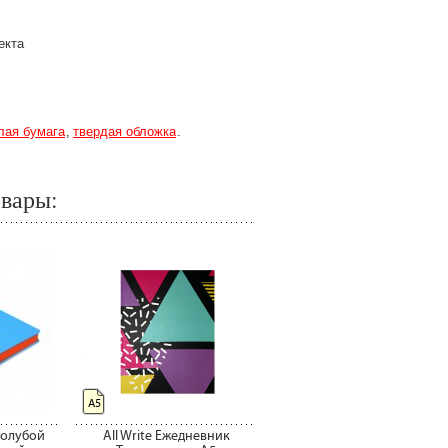
екта
лая бумага
твердая обложка
овары:
А5
голубой
All Write Ежедневник