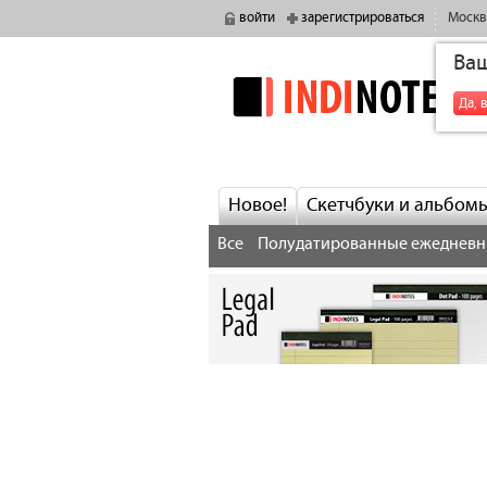
войти
зарегистрироваться
Москв
Ва
indinotes
Да, 
Новое!
Скетчбуки и альбом
Все
Полудатированные ежедневн