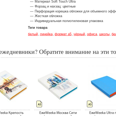
Материал Soft Touch Ultra
Форзац и нахзац: цветные
Перфорация корешка обложки для объемного эфф
Жесткая обложка
Индивидуальная полиэтиленовая упаковка
Теги товара
белый
линейка
формат а5
чёрный
офиса
школы
бе
ежедневники? Обратите внимание на эти т
А5
А5
eeka Крепость
ЕжеWeeka Москва Сити
ЕжеWeeka Ultra 