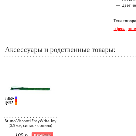
Цвет че
Теги товар
офиса
шко
Аксессуары и родственные товары:
Bruno Visconti EasyWrite Joy
(0,5 мм, синие чернила)
109 р.
В корзину