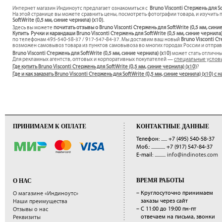
Интернет магазин Индиноутс предлагает ознакомиться с
Bruno Visconti Стержень для So
На этой странице вы можете сравнить цены, посмотреть фотографии товара, и изучить 
SoftWrite (0,5 мм, синие чернила) (х10).
Здесь вы можете
почитать отзывы о Bruno Visconti Стержень для SoftWrite (0,5 мм, сини
Купить Ручки и карандаши Bruno Visconti Стержень для SoftWrite (0,5 мм, синие чернила)
по телефонам 495-540-58-37 / 917-547-84-37. Мы доставим ваш новый
Bruno Visconti Ст
возможен самовывоз товара из пунктов самовывоза во многих городах России и отправк
Bruno Visconti Стержень для SoftWrite (0,5 мм, синие чернила) (х10)
может стать отличн
Для рекламных агентств, оптовых и корпоративных покупателей —
специальные услов
Где купить Bruno Visconti Стержень для SoftWrite (0,5 мм, синие чернила) (х10)
?
Где и как заказать Bruno Visconti Стержень для SoftWrite (0,5 мм, синие чернила) (х10)
ПРИНИМАЕМ К ОПЛАТЕ
КОНТАКТНЫЕ ДАННЫЕ
Телефон: ......
+7 (495) 540-58-37
Моб.: ..............
+7 (917) 547-84-37
E-mail: ...........
info@indinotes.com
ВРЕМЯ РАБОТЫ
О НАС
– Круглосуточно принимаем
О магазине «Индиноутс»
заказы через сайт
Наши преимущества
– С 11:00 до 19:00 пн-пт
Отзывы о нас
отвечаем на письма, звонки
Реквизиты