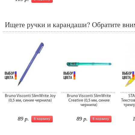
Ищете ручки и карандаши? Обратите вним
Bruno Visconti SlimWrite Joy
Bruno Visconti SlimWrite
STA
(0,5 мм, синие чернила)
Creative (0,5 мм, синие
Тексто
чернила)
трехг
89 р.
89 р.
1
В корзину
В корзину