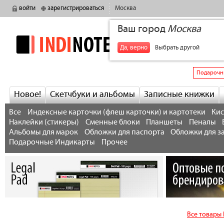
войти
зарегистрироваться
Москва
Ваш город
Москва
indinotes
+7
Да, верно
Выбрать другой
Подарочн
Новое!
Скетчбуки и альбомы
Записные книжки
Все
Индексные карточки (флеш карточки) и картотеки
Кис
Наклейки (стикеры)
Сменные блоки
Планшеты
Пеналы
Альбомы для марок
Обложки для паспорта
Обложки для з
Подарочные Индикарты
Прочее
Все товары 