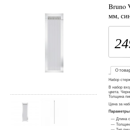
Bruno V
мм, си
24
О това
Набор стер
В набор вх
цвета. Черн
Толщина пи
Цена за наб
Параметры
Длина с
Толщина
Тип пиш