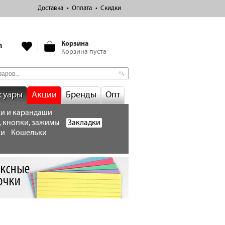
Доставка
Оплата
Скидки
Корзина
m
Корзина пуста
суары
Акции
Бренды
Опт
и и карандаши
, кнопки, зажимы
Закладки
ки
Кошельки