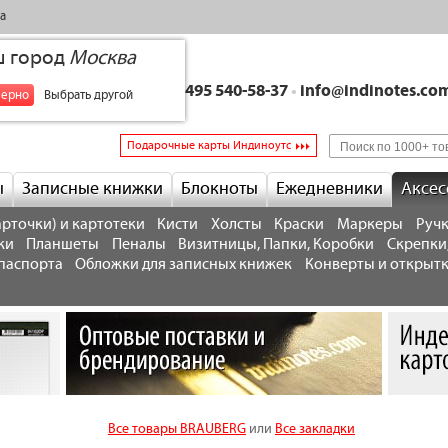
а
ш город
Москва
+7 495 540-58-37
•
info@indinotes.co
верно
Выбрать другой
Подарочные карты Индиноутс
ы
Записные книжки
Блокноты
Ежедневники
Аксес
рточки) и картотеки
Кисти
Холсты
Краски
Маркеры
Ручк
ки
Планшеты
Пеналы
Визитницы, Папки, Коробки
Скрепки
паспорта
Обложки для записных книжек
Конверты и открыт
Все товары BRAUBERG
или
Все закладки