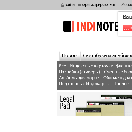
войти
зарегистрироваться
Москв
Ва
indinotes
Да, 
Новое!
Скетчбуки и альбом
Все
Индексные карточки (флеш ка
Наклейки (стикеры)
Сменные бло
Альбомы для марок
Обложки для 
Подарочные Индикарты
Прочее