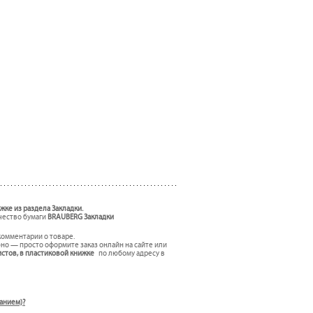
жке из раздела Закладки.
ачество бумаги
BRAUBERG Закладки
комментарии о товаре.
но — просто оформите заказ онлайн на сайте или
истов, в пластиковой книжке
по любому адресу в
ванием)?