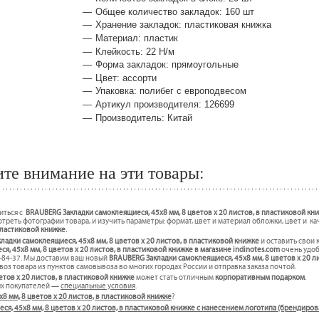
Общее количество закладок: 160 шт
Хранение закладок: пластиковая книжка
Материал: пластик
Клейкость: 22 Н/м
Форма закладок: прямоугольные
Цвет: ассорти
Упаковка: полибег с европодвесом
Артикул производителя: 126699
Производитель: Китай
те внимание на эти товары:
иться с
BRAUBERG Закладки самоклеящиеся, 45х8 мм, 8 цветов х 20 листов, в пластиковой кни
треть фотографии товара, и изучить параметры: формат, цвет и материал обложки, цвет и к
пластиковой книжке.
ладки самоклеящиеся, 45х8 мм, 8 цветов х 20 листов, в пластиковой книжке
и оставить свои 
, 45х8 мм, 8 цветов х 20 листов, в пластиковой книжке в магазине indinotes.com
очень удоб
7-84-37. Мы доставим ваш новый
BRAUBERG Закладки самоклеящиеся, 45х8 мм, 8 цветов х 20 л
воз товара из пунктов самовывоза во многих городах России и отправка заказа почтой.
тов х 20 листов, в пластиковой книжке
может стать отличным
корпоративным подарком
.
ых покупателей —
специальные условия
.
8 мм, 8 цветов х 20 листов, в пластиковой книжке
?
еся, 45х8 мм, 8 цветов х 20 листов, в пластиковой книжке с нанесением логотипа (брендиро