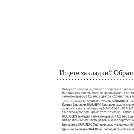
Ищете закладки? Обрати
Интернет магазин Индиноутс предлагает ознаком
На этой странице вы можете сравнить цены, посмо
самоклеящиеся, 45х8 мм, 8 цветов х 20 листов, в 
Здесь вы можете
почитать отзывы о BRAUBERG Зак
Купить Закладки BRAUBERG Закладки самоклеящиеся
позвоните по телефонам 495-540-58-37 / 917-54
г. Москва курьером. Кроме того, возможен самовы
BRAUBERG Закладки самоклеящиеся, 45х8 мм, 8 цве
Для рекламных агентств, оптовых и корпоративн
Где купить BRAUBERG Закладки самоклеящиеся, 45х
Где и как заказать BRAUBERG Закладки самоклеящи