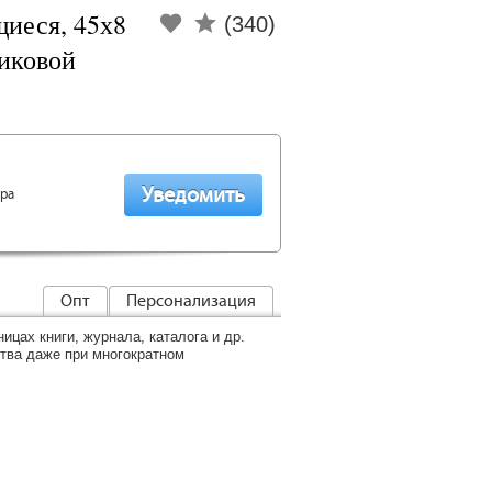
иеся, 45х8
(340)
тиковой
ара
Опт
Персонализация
ицах книги, журнала, каталога и др.
ства даже при многократном