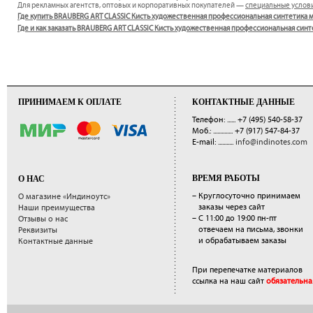
Для рекламных агентств, оптовых и корпоративных покупателей —
специальные услов
Где купить BRAUBERG ART CLASSIC Кисть художественная профессиональная синтетика мя
Где и как заказать BRAUBERG ART CLASSIC Кисть художественная профессиональная синт
ПРИНИМАЕМ К ОПЛАТЕ
КОНТАКТНЫЕ ДАННЫЕ
Телефон: ......
+7 (495) 540-58-37
Моб.: ..............
+7 (917) 547-84-37
E-mail: ...........
info@indinotes.com
ВРЕМЯ РАБОТЫ
О НАС
– Круглосуточно принимаем
О магазине «Индиноутс»
заказы через сайт
Наши преимущества
– С 11:00 до 19:00 пн-пт
Отзывы о нас
отвечаем на письма, звонки
Реквизиты
и обрабатываем заказы
Контактные данные
При перепечатке материалов
ссылка на наш сайт
обязательна