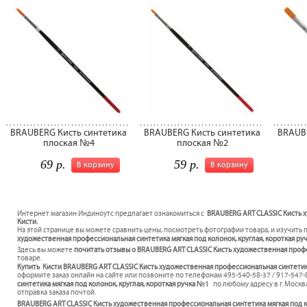
BRAUBERG Кисть синтетика
BRAUBERG Кисть синтетика
BRAUBE
плоская №4
плоская №2
69 р.
59 р.
В корзину
В корзину
Интернет магазин Индиноутс предлагает ознакомиться с
BRAUBERG ART CLASSIC Кисть х
Кисти.
На этой странице вы можете сравнить цены, посмотреть фотографии товара, и изучить 
художественная профессиональная синтетика мягкая под колонок, круглая, короткая ру
Здесь вы можете
почитать отзывы о BRAUBERG ART CLASSIC Кисть художественная профе
товаре.
Купить Кисти BRAUBERG ART CLASSIC Кисть художественная профессиональная синтетика 
оформите заказ онлайн на сайте или позвоните по телефонам 495-540-58-37 / 917-547
синтетика мягкая под колонок, круглая, короткая ручка №1
по любому адресу в г. Москв
отправка заказа почтой.
BRAUBERG ART CLASSIC Кисть художественная профессиональная синтетика мягкая под к