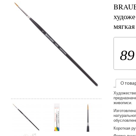
BRAUB
художе
мягкая
89
О това
Художестве
предназнач
живописи.
Изготовлен
натуральног
обусловлен
Короткая ру
Форма пучка