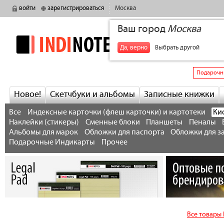
войти
зарегистрироваться
Москва
Ваш город
Москва
indinotes
+7
Да, верно
Выбрать другой
Подарочн
Новое!
Скетчбуки и альбомы
Записные книжки
Все
Индексные карточки (флеш карточки) и картотеки
Ки
Наклейки (стикеры)
Сменные блоки
Планшеты
Пеналы
Альбомы для марок
Обложки для паспорта
Обложки для з
Подарочные Индикарты
Прочее
Все товары