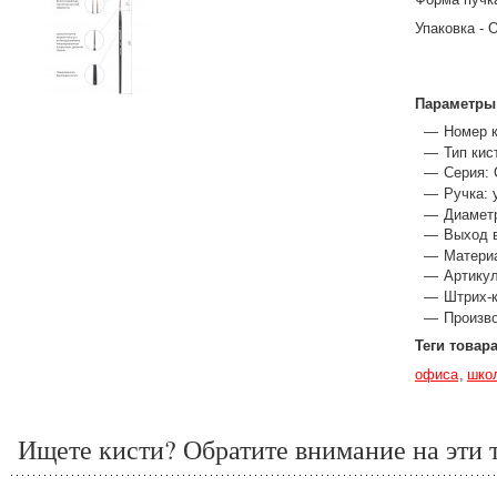
Упаковка - 
Параметры
Номер к
Тип кис
Серия:
Ручка: 
Диаметр
Выход 
Материа
Артикул
Штрих-к
Произво
Теги товар
офиса
шко
Ищете кисти? Обратите внимание на эти 