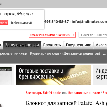
а
ш город
Москва
+7 495 540-58-37
•
info@indinotes.co
верно
Выбрать другой
Подарочные карты Индиноутс
ы
Записные книжки
Блокноты
Ежедневники
Аксес
дресные) книжки
Кулинарные книги (Для записи рецептов)
Дл
Все товары Falafel books
или
Все записные книжки
/
Вс
Блокнот для записей Falafel Ash 