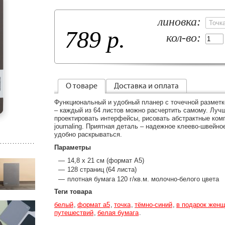
линовка:
789 р.
кол-во:
О товаре
Доставка и оплата
Функциональный и удобный планер с точечной разметк
– каждый из 64 листов можно расчертить самому. Лучш
проектировать интерфейсы, рисовать абстрактные комп
journaling. Приятная деталь – надежное клеево-швейно
удобно раскрываться.
Параметры
14,8 х 21 см (формат А5)
128 страниц (64 листа)
плотная бумага 120 г/кв.м. молочно-белого цвета
Теги товара
белый
формат а5
точка
тёмно-синий
в подарок жен
путешествий
белая бумага