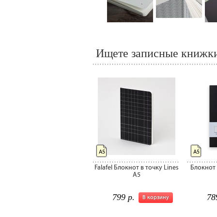
Ищете записные книжки
А5
А5
Falafel Блокнот в точку Lines
Блокнот 
А5
799 р.
78
В корзину