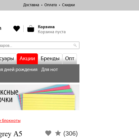
Доставка
Оплата
Скидки
Корзина
m
Корзина пуста
суары
Акции
Бренды
Опт
я дней рождения
Для нот
е блокноты
grey А5
(306)