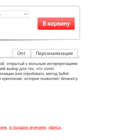
Опт
Персонализация
ой, открытый к вольным интерпретациям
ий выбор для тех, кто хочет
озиции или опробовать метод bullet-
е крепление, которое позволяет блокноту
щине
в подарок мужчине
офиса