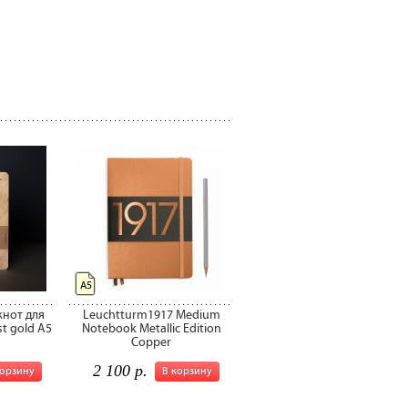
А5
кнот для
Leuchtturm1917 Medium
st gold А5
Notebook Metallic Edition
Copper
2 100 р.
корзину
В корзину