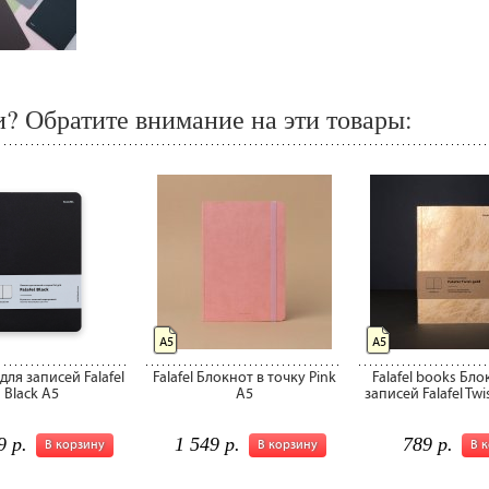
? Обратите внимание на эти товары:
А5
А5
для записей Falafel
Falafel Блокнот в точку Pink
Falafel books Бло
Black А5
А5
записей Falafel Twi
9 р.
1 549 р.
789 р.
В корзину
В корзину
В 