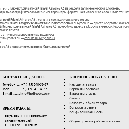
иться с
Блокнот для записей Falafel Ash grey А5 из раздела Записные книжки, Блокноты.
треть фотографии товара, и изучить параметры: формат, цвет и материал обложки, цвет и к
аписей Falafel Ash grey А5
и оставить свои комментарии о товаре.
исей Falafel Ash grey А5 в магазине indinotes.com
очень удобно — просто оформите заказ он
ый
Блокнот для записей Falafel Ash grey А5
по любому адресу в г. Москва курьером. Кроме тог
заказа почтой.
ть отличным
корпоративным подарком
.
ых покупателей —
специальные условия
.
?
sh grey А5 с нанесением логотипа (брендированием)?
КОНТАКТНЫЕ ДАННЫЕ
В ПОМОЩЬ ПОКУПАТЕЛЮ
Телефон: ......
+7 (495) 540-58-37
Как сделать заказ
Моб.: ..............
+7 (917) 547-84-37
Варианты доставки
E-mail: ...........
info@indinotes.com
Варианты оплаты
Скидки
Возврат и обмен товара
Вопросы и ответы
ВРЕМЯ РАБОТЫ
Конфиденциальность
– Круглосуточно принимаем
заказы через сайт
Общие правила работы магазина
– С 11:00 до 19:00 пн-пт