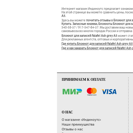
Интернет магазин Индиноутс предлагает ознаком
На этой странице вы можете сравнить цены, посмо
А5.
Здесь вы можете
почитать отзывы о Блокнот для з
Купить Записные книжки, Блокноты Блокнот для зап
540-58-37 / 917-547-84-37. Мы доставим ваш нов
самовывоза во многих городах России и отправка 
Блокнот для записей Falafel Ash grey А5
может ста
Для рекламных агентств, оптовых и корпоративн
Где купить Блокнот для записей Falafel Ash grey А5
Где и как заказать Блокнот для записей Falafel A
ПРИНИМАЕМ К ОПЛАТЕ
О НАС
О магазине «Индиноутс»
Наши преимущества
Отзывы о нас