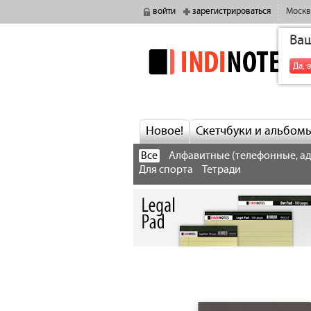
войти
зарегистрироваться
Москв
Ва
indinotes
Да, 
Новое!
Скетчбуки и альбом
Все
Алфавитные (телефонные, а
Для спорта
Тетради