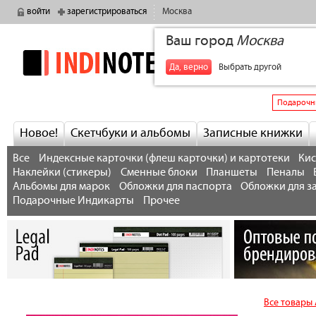
войти
зарегистрироваться
Москва
Ваш город
Москва
indinotes
+7
Да, верно
Выбрать другой
Подарочн
Новое!
Скетчбуки и альбомы
Записные книжки
Все
Индексные карточки (флеш карточки) и картотеки
Кис
Наклейки (стикеры)
Сменные блоки
Планшеты
Пеналы
Альбомы для марок
Обложки для паспорта
Обложки для з
Подарочные Индикарты
Прочее
Все товары A