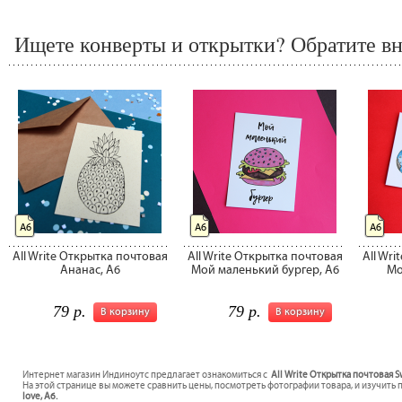
Ищете конверты и открытки? Обратите вн
А6
А6
А6
All Write Открытка почтовая
All Write Открытка почтовая
All Wr
Ананас, A6
Мой маленький бургер, A6
Мо
79 р.
79 р.
В корзину
В корзину
Интернет магазин Индиноутс предлагает ознакомиться с
All Write Открытка почтовая S
На этой странице вы можете сравнить цены, посмотреть фотографии товара, и изучить 
love, A6.