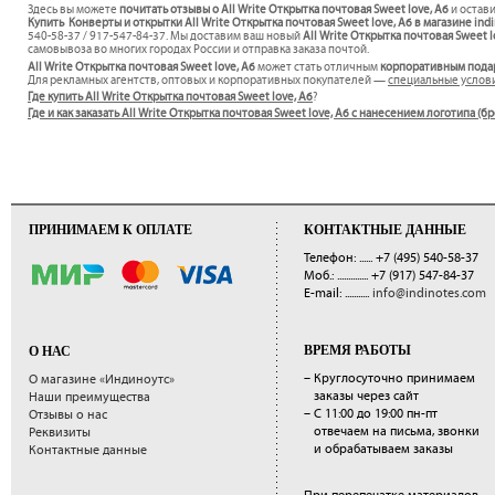
Здесь вы можете
почитать отзывы о All Write Открытка почтовая Sweet love, A6
и остав
Купить Конверты и открытки All Write Открытка почтовая Sweet love, A6 в магазине ind
540-58-37 / 917-547-84-37. Мы доставим ваш новый
All Write Открытка почтовая Sweet 
самовывоза во многих городах России и отправка заказа почтой.
All Write Открытка почтовая Sweet love, A6
может стать отличным
корпоративным пода
Для рекламных агентств, оптовых и корпоративных покупателей —
специальные услов
Где купить All Write Открытка почтовая Sweet love, A6
?
Где и как заказать All Write Открытка почтовая Sweet love, A6 с нанесением логотипа (
ПРИНИМАЕМ К ОПЛАТЕ
КОНТАКТНЫЕ ДАННЫЕ
Телефон: ......
+7 (495) 540-58-37
Моб.: ..............
+7 (917) 547-84-37
E-mail: ...........
info@indinotes.com
ВРЕМЯ РАБОТЫ
О НАС
– Круглосуточно принимаем
О магазине «Индиноутс»
заказы через сайт
Наши преимущества
– С 11:00 до 19:00 пн-пт
Отзывы о нас
отвечаем на письма, звонки
Реквизиты
и обрабатываем заказы
Контактные данные