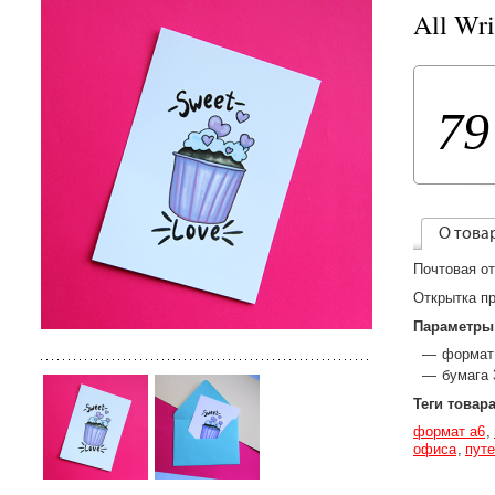
All Wr
79
О това
Почтовая от
Открытка пр
Параметры
формат
бумага 
Теги товар
формат а6
офиса
пут