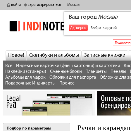
войти
зарегистрироваться
Москва
Ваш город
Москва
indinotes
+7
Да, верно
Выбрать другой
Подарочн
Новое!
Скетчбуки и альбомы
Записные книжки
Все
Индексные карточки (флеш карточки) и картотеки
Кис
Наклейки (стикеры)
Сменные блоки
Планшеты
Пеналы
Альбомы для марок
Обложки для паспорта
Обложки для з
Подарочные Индикарты
Прочее
Ручки и каранда
Подбор по параметрам