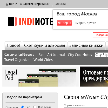
войти
зарегистрироваться
Москва
Ваш город
Москва
indinotes
+7
Да, верно
Выбрать другой
Подарочн
Новое!
Скетчбуки и альбомы
Записные книжки
Серии teNeues:
Все
Art Journal
City CoolNotes
City Fli
Travel Organizer
World Cities
teNeues Cit
Серия
Подбор по параметрам
Сортировать по:
Все
В наличии
Показать