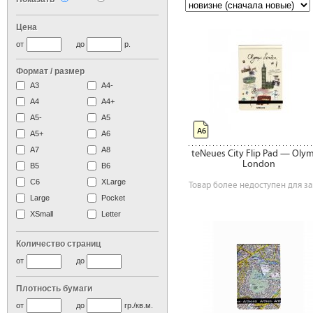
Цена
от
до
р.
Формат / размер
А3
А4-
А4
A4+
А5-
А5
А6
A5+
А6
А7
A8
teNeues City Flip Pad — Olym
London
B5
B6
C6
XLarge
Товар более недоступен для за
Large
Pocket
XSmall
Letter
Количество страниц
от
до
Плотность бумаги
от
до
гр./кв.м.