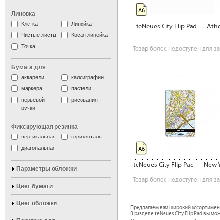
А6
Линовка
Клетка
Линейка
teNeues City Flip Pad — Ath
Чистые листы
Косая линейка
Точка
Товар более недоступен для за
Бумага для
акварели
каллиграфии
маркера
пастели
перьевой
рисования
ручки
Фиксирующая резинка
вертикальная
горизонтальная
диагональная
А6
teNeues City Flip Pad — New 
Параметры обложки
Товар более недоступен для за
Цвет бумаги
Цвет обложки
Предлагаем вам широкий ассортимен
В разделе teNeues City Flip Pad вы мо