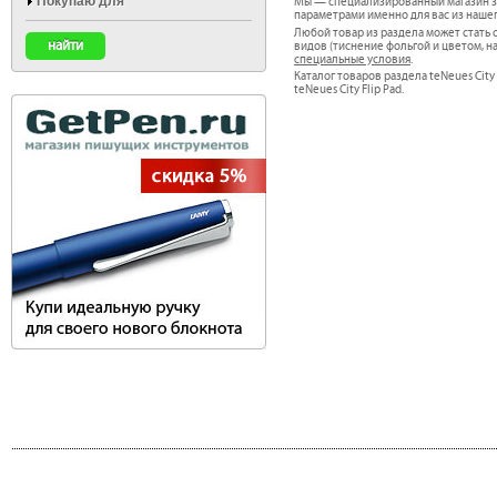
Покупаю для
Мы — специализированный магазин зап
параметрами именно для вас из наше
Любой товар из раздела может стат
видов (тиснение фольгой и цветом, н
специальные условия
.
Каталог товаров раздела teNeues City F
teNeues City Flip Pad.