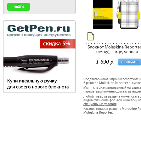
L
Блокнот Moleskine Reporter
клетку), Large, черная
1 690 р.
Уведомить
Предлагаем вам широкий ассортимен
В разделе Moleskine Reporter вы може
Мы — специализированный магазин за
параметрами именно для вас из наше
Любой товар из раздела может стат
видов (тиснение фольгой и цветом, н
специальные условия
.
Каталог товаров раздела Moleskine Re
Moleskine Reporter.