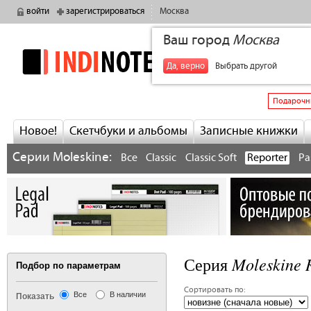
войти
зарегистрироваться
Москва
Ваш город
Москва
indinotes
+7
Да, верно
Выбрать другой
Подарочн
Новое!
Скетчбуки и альбомы
Записные книжки
Серии Moleskine:
Все
Classic
Classic Soft
Reporter
Pa
Moleskine 
Серия
Подбор по параметрам
Сортировать по:
Все
В наличии
Показать