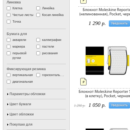
P
Линовка
Клетка
Линейка
Блокнот Moleskine Report
(нелинованная), Pocket, чер
Чистые листы
Косая линейка
Точка
1 290 р.
Уведомить
Бумага для
акварели
каллиграфии
маркера
пастели
перьевой
рисования
ручки
Фиксирующая резинка
вертикальная
горизонтальная
диагональная
P
Блокнот Moleskine Reporter 
Параметры обложки
(в клетку), Pocket, черная
Цвет бумаги
1 050 р.
Уведомить
1 290 р.
Цвет обложки
Покупаю для