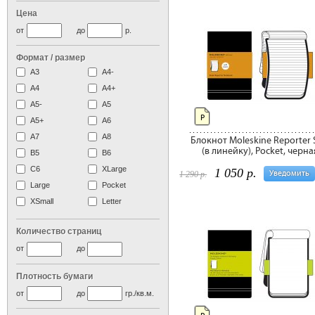
Цена
от
до
р.
Формат / размер
А3
А4-
А4
A4+
А5-
А5
P
A5+
А6
А7
A8
Блокнот Moleskine Reporter 
(в линейку), Pocket, черна
B5
B6
C6
XLarge
1 050 р.
Уведомить
1 290 р.
Large
Pocket
XSmall
Letter
Количество страниц
от
до
Плотность бумаги
от
до
гр./кв.м.