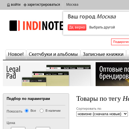
войти
зарегистрироваться
Москва
Ваш город
Москва
indinotes
+7
Да, верно
Выбрать другой
Подарочн
Новое!
Скетчбуки и альбомы
Записные книжки
Н
Товары по тегу
Подбор по параметрам
Сортировать по:
Все
В наличии
Показать
‹ предыдущая
Цена