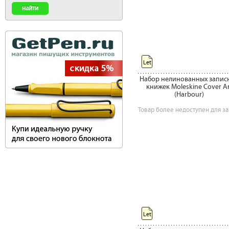
Let
Набор нелинованных запис
книжек Moleskine Cover Ar
(Harbour)
Товар более недоступен для за
Let