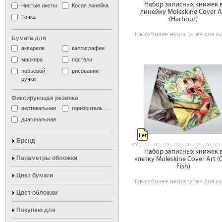
Набор записных книжек 
Чистые листы
Косая линейка
линейку Moleskine Cover A
Точка
(Harbour)
Товар более недоступен для за
Бумага для
акварели
каллиграфии
маркера
пастели
перьевой
рисования
ручки
Фиксирующая резинка
вертикальная
горизонтальная
диагональная
Let
Бренд
Набор записных книжек 
Параметры обложки
клетку Moleskine Cover Art (
Fish)
Цвет бумаги
Товар более недоступен для за
Цвет обложки
Покупаю для