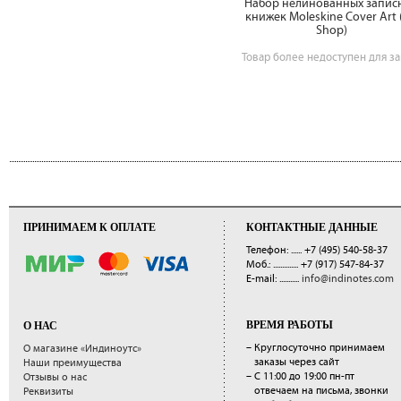
Набор нелинованных запис
книжек Moleskine Cover Art (
Shop)
Товар более недоступен для за
ПРИНИМАЕМ К ОПЛАТЕ
КОНТАКТНЫЕ ДАННЫЕ
Телефон: ......
+7 (495) 540-58-37
Моб.: ..............
+7 (917) 547-84-37
E-mail: ...........
info@indinotes.com
ВРЕМЯ РАБОТЫ
О НАС
– Круглосуточно принимаем
О магазине «Индиноутс»
заказы через сайт
Наши преимущества
– С 11:00 до 19:00 пн-пт
Отзывы о нас
отвечаем на письма, звонки
Реквизиты