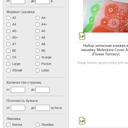
от
до
р.
Формат / размер
А3
А4-
А4
A4+
А5-
А5
Let
A5+
А6
А7
A8
Набор записных книжек 
линейку Moleskine Cover A
B5
B6
(Flower Fantasy)
C6
XLarge
Товар более недоступен для за
Large
Pocket
XSmall
Letter
Количество страниц
от
до
Плотность бумаги
от
до
гр./кв.м.
Линовка
Let
Клетка
Линейка