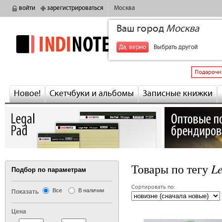
войти
зарегистрироваться
Москва
Ваш город
Москва
indinotes
+7
Да, верно
Выбрать другой
Подарочн
Новое!
Скетчбуки и альбомы
Записные книжки
Le
Товары по тегу
Подбор по параметрам
Сортировать по:
Все
В наличии
Показать
Цена