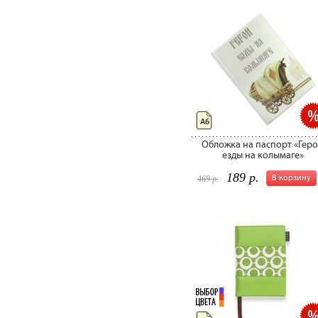
А6
Обложка на паспорт «Гер
езды на колымаге»
189 р.
В корзину
469 р.