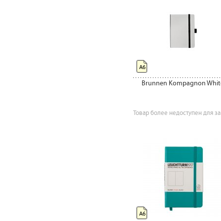
А6
Brunnen Kompagnon Whit
Товар более недоступен для за
А6