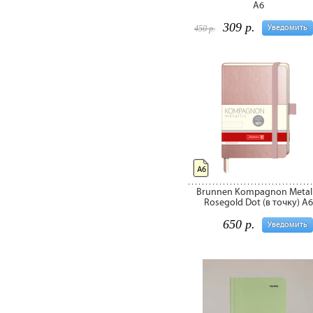
A6
309 р.
Уведомить
450 р.
А6
Brunnen Kompagnon Metall
Rosegold Dot (в точку) A6
650 р.
Уведомить