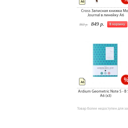
А6
Cross Записная книжка M
Journal в линейку A6
849 р.
В корзину
860 р.
А6
Ardium Geometric Note S - B
A6 (x3)
Товар более недоступен для за