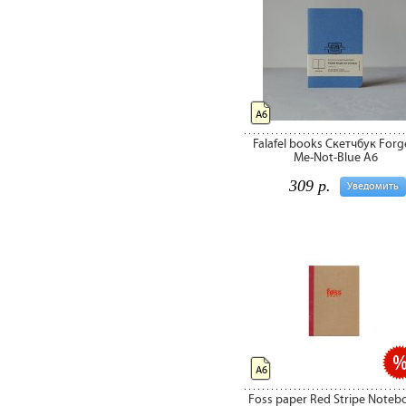
А6
Falafel books Скетчбук Forg
Me-Not-Blue A6
309 р.
Уведомить
А6
Foss paper Red Stripe Noteb