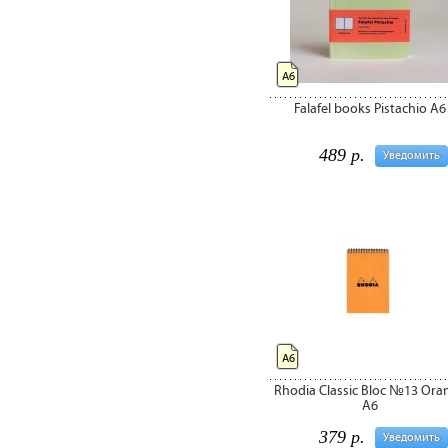
А6
Falafel books Pistachio A6
489 р.
Уведомить
А6
Rhodia Classic Bloc №13 Ora
A6
379 р.
Уведомить