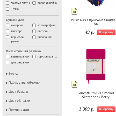
Чистые листы
Косая линейка
Точка
А6
Бумага для
Music №8. Одиночная накле
А6
акварели
каллиграфии
маркера
пастели
49 р.
В корзину
перьевой
рисования
ручки
Фиксирующая резинка
вертикальная
горизонтальная
диагональная
Бренд
Параметры обложки
А6
Цвет бумаги
Leuchtturm1917 Pocket
Sketchbook Berry
Цвет обложки
1 309 р.
В корзину
Покупаю для