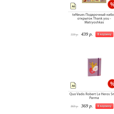
А6
teNeues Подарочный наб
открыток Thank you -
Matryoshkas
439 р.
В корзину
559 р.
А6
Quo Vadis Robert Le Heros S
Parma
369 р.
В корзину
869 р.