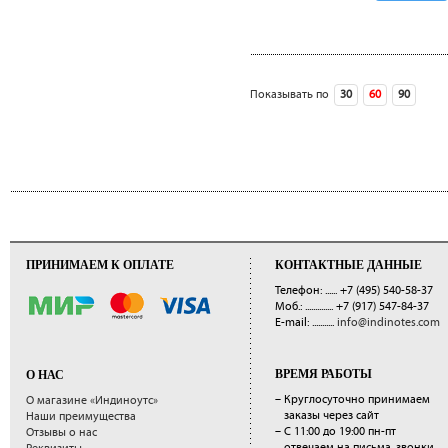
‹ предыдущая
Показывать по
30
60
90
сле
ПРИНИМАЕМ К ОПЛАТЕ
КОНТАКТНЫЕ ДАННЫЕ
Телефон: ......
+7 (495) 540-58-37
Моб.: ..............
+7 (917) 547-84-37
E-mail: ...........
info@indinotes.com
ВРЕМЯ РАБОТЫ
О НАС
– Круглосуточно принимаем
О магазине «Индиноутс»
заказы через сайт
Наши преимущества
– С 11:00 до 19:00 пн-пт
Отзывы о нас
отвечаем на письма, звонки