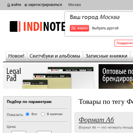
войти
зарегистрироваться
Москва
Ваш город
Москва
indinotes
+7
Да, верно
Выбрать другой
Подарочн
Новое!
Скетчбуки и альбомы
Записные книжки
Ф
Товары по тегу
Подбор по параметрам
Все
В наличии
Показать
Формат А6
Цена
Формат А6 — это четверть площади