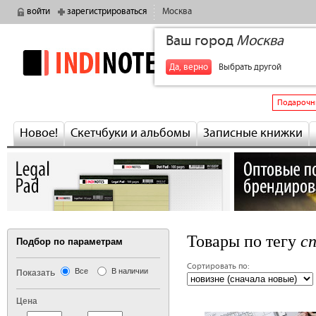
войти
зарегистрироваться
Москва
Ваш город
Москва
indinotes
+7
Да, верно
Выбрать другой
Подарочн
Новое!
Скетчбуки и альбомы
Записные книжки
с
Товары по тегу
Подбор по параметрам
Сортировать по:
Все
В наличии
Показать
Цена