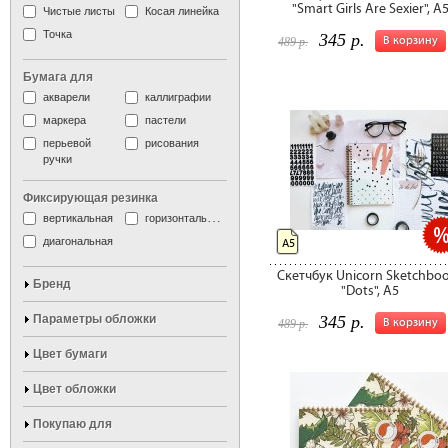
"Smart Girls Are Sexier", А
Чистые листы
Косая линейка
Точка
345 р.
В корзину
489 р.
Бумага для
акварели
каллиграфии
маркера
пастели
перьевой
рисования
ручки
Фиксирующая резинка
вертикальная
горизонтальная
диагональная
А5
Скетчбук Unicorn Sketchbo
Бренд
"Dots", А5
Параметры обложки
345 р.
В корзину
489 р.
Цвет бумаги
Цвет обложки
Покупаю для