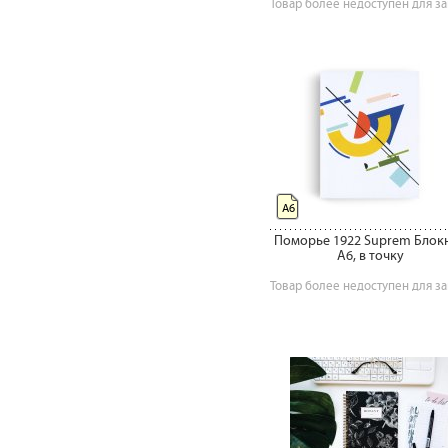
Товар более недоступен для за
А6
Поморье 1922 Suprem Блок
А6, в точку
Товар более недоступен для за