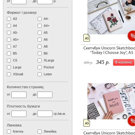
от
до
р.
Формат / размер
А3
А4-
А4
A4+
А5-
А5
А5
A5+
А6
А7
A8
Скетчбук Unicorn Sketchbo
"Today I Choose Joy", А5
B5
B6
C6
XLarge
345 р.
В корзину
489 р.
Large
Pocket
XSmall
Letter
Количество страниц
от
до
Плотность бумаги
от
до
гр./кв.м.
А5
Линовка
Клетка
Линейка
Скетчбук Unicorn Sketchbo