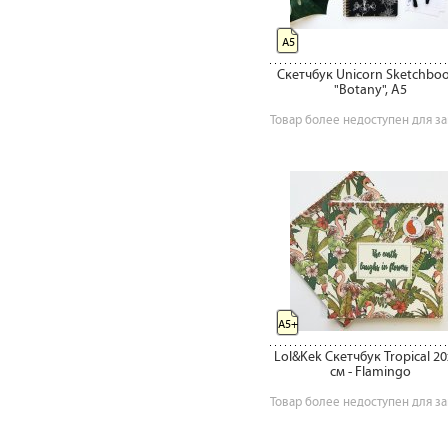
А5
Скетчбук Unicorn Sketchbo
"Botany", А5
Товар более недоступен для за
A5+
Lol&Kek Скетчбук Tropical 20
см - Flamingo
Товар более недоступен для за