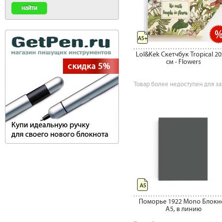
A5+
Lol&Kek Скетчбук Tropical 20
см - Flowers
Товар более недоступен для за
А5
Поморье 1922 Mono Блокн
А5, в линию