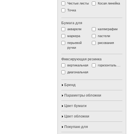
Чистые листы
Косая линейка
Точка
Бумага для
акварели
каллиграфии
маркера
пастели
перьевой
рисования
ручки
Фиксирующая резинка
вертикальная
горизонтальная
диагональная
Бренд
Параметры обложки
Цвет бумаги
Цвет обложки
Покупаю для