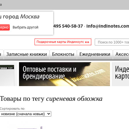
а
ш город
Москва
+7 495 540-58-37
•
info@indinotes.co
верно
Выбрать другой
Подарочные карты Индиноутс
ы
Записные книжки
Блокноты
Ежедневники
Аксес
сиреневая обложка
Товары по тегу
Сортировать по: