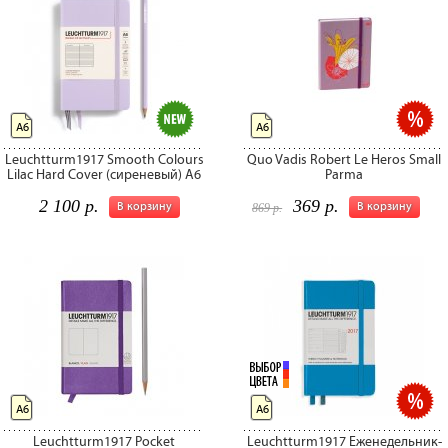
А6
А6
Leuchtturm1917 Smooth Colours
Quo Vadis Robert Le Heros Small
Lilac Hard Cover (сиреневый) А6
Parma
2 100 р.
369 р.
В корзину
В корзину
869 р.
А6
А6
Leuchtturm1917 Pocket
Leuchtturm1917 Еженедельник-