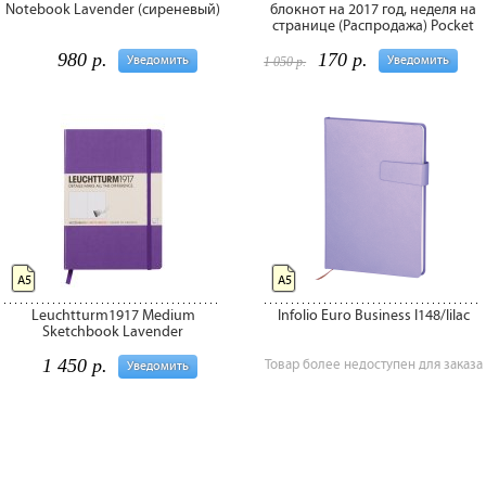
Notebook Lavender (сиреневый)
блокнот на 2017 год, неделя на
странице (Распродажа) Pocket
980 р.
170 р.
Уведомить
Уведомить
1 050 р.
А5
А5
Leuchtturm1917 Medium
Infolio Euro Business I148/lilac
Sketchbook Lavender
1 450 р.
Товар более недоступен для заказа
Уведомить