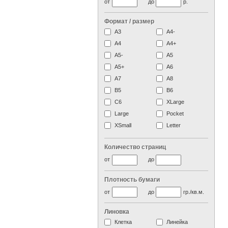
от
до
р.
Формат / размер
А3
А4-
А4
A4+
А5-
А5
A5+
А6
А7
A8
B5
B6
C6
XLarge
Large
Pocket
XSmall
Letter
Количество страниц
от
до
Плотность бумаги
от
до
гр./кв.м.
Линовка
Клетка
Линейка