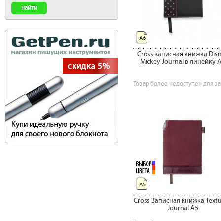
А6
Cross записная книжка Dis
Mickey Journal в линейку 
Товар более недоступен для за
А5
Cross Записная книжка Text
Journal A5