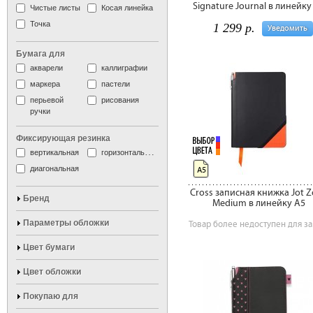
Signature Journal в линейку
Чистые листы
Косая линейка
Точка
1 299 р.
Уведомить
Бумага для
акварели
каллиграфии
маркера
пастели
перьевой
рисования
ручки
Фиксирующая резинка
вертикальная
горизонтальная
диагональная
А5
Cross записная книжка Jot 
Бренд
Medium в линейку A5
Параметры обложки
Товар более недоступен для за
Цвет бумаги
Цвет обложки
Покупаю для