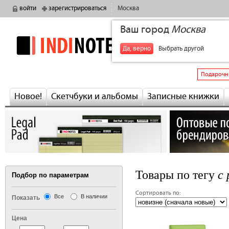
войти
зарегистрироваться
Москва
Ваш город
Москва
indinotes
+7
Да, верно
Выбрать другой
Подарочн
Новое!
Скетчбуки и альбомы
Записные книжки
с 
Товары по тегу
Подбор по параметрам
Сортировать по:
Все
В наличии
Показать
Цена