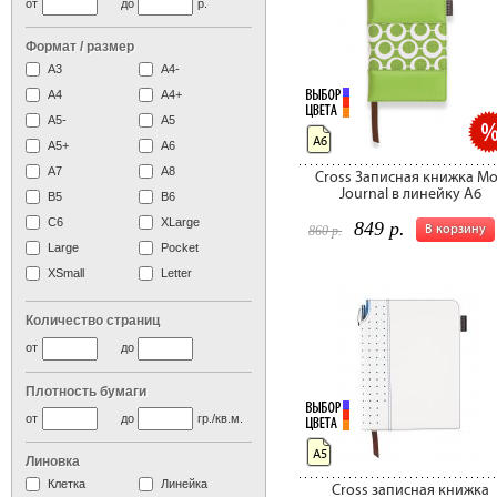
от
до
р.
Формат / размер
А3
А4-
А4
A4+
А5-
А5
А6
A5+
А6
А7
A8
Cross Записная книжка M
Journal в линейку A6
B5
B6
C6
XLarge
849 р.
В корзину
860 р.
Large
Pocket
XSmall
Letter
Количество страниц
от
до
Плотность бумаги
от
до
гр./кв.м.
А5
Линовка
Клетка
Линейка
Cross записная книжка