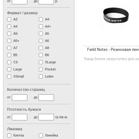
от
до
р.
Формат / размер
А3
А4-
А4
A4+
А5-
А5
A5+
А6
А7
A8
Field Notes - Резиновая лен
B5
B6
Товар более недоступен для за
C6
XLarge
Large
Pocket
XSmall
Letter
Количество страниц
от
до
Плотность бумаги
от
до
гр./кв.м.
Линовка
Клетка
Линейка