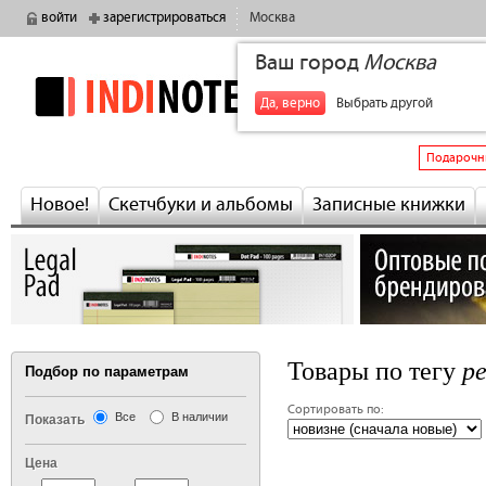
войти
зарегистрироваться
Москва
Ваш город
Москва
indinotes
+7
Да, верно
Выбрать другой
Подарочн
Новое!
Скетчбуки и альбомы
Записные книжки
р
Товары по тегу
Подбор по параметрам
Сортировать по:
Все
В наличии
Показать
Цена