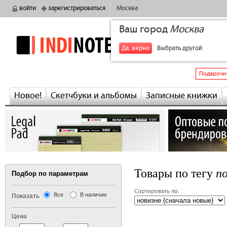
войти
зарегистрироваться
Москва
Ваш город
Москва
indinotes
+7
Да, верно
Выбрать другой
Подарочн
Новое!
Скетчбуки и альбомы
Записные книжки
по
Товары по тегу
Подбор по параметрам
Сортировать по:
Все
В наличии
Показать
Цена