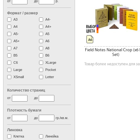
от
до
р.
Формат / размер
А3
А4-
А4
A4+
А5-
А5
А6
A5+
А6
А7
A8
Field Notes National Crop (x6
Set)
B5
B6
C6
XLarge
Товар более недоступен для за
Large
Pocket
XSmall
Letter
Количество страниц
от
до
Плотность бумаги
от
до
гр./кв.м.
Линовка
Клетка
Линейка