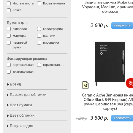
Записная книжка Moleski
Чистые листы
Косая линейка
Voyageur, Medium, оранже
Точка
обложка
Бумага для
2 600 р.
Уведомить
акварели
каллиграфии
маркера
пастели
перьевой
рисования
ручки
Фиксирующая резинка
вертикальная
горизонтальная
диагональная
Бренд
А5
Параметры обложки
Caran d’Ache Записная кни
Office Black 849 (черная) A5
ручка шариковая 849 (сер
Цвет бумаги
корпус)
Цвет обложки
3 500 р.
Уведомить
4 200 р.
Покупаю для