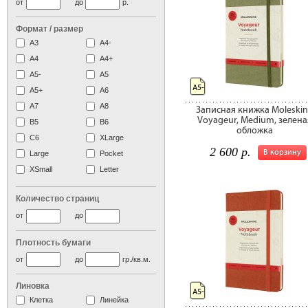
от
до
р.
Формат / размер
А3
А4-
А4
A4+
А5-
А5
А5-
A5+
А6
А7
A8
Записная книжка Moleski
Voyageur, Medium, зелена
B5
B6
обложка
C6
XLarge
2 600 р.
В корзину
Large
Pocket
XSmall
Letter
Количество страниц
от
до
Плотность бумаги
от
до
гр./кв.м.
Линовка
А5-
Клетка
Линейка