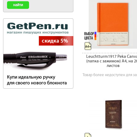
A4+
Leuchtturm1917 Peka Canv
(папка c зажимом) А4, на 2
листов
Товар более недоступен для за