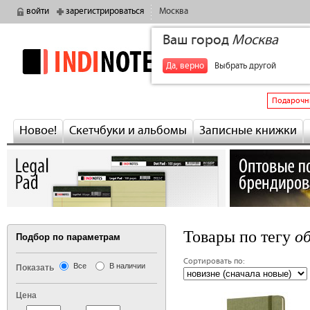
войти
зарегистрироваться
Москва
Ваш город
Москва
indinotes
+7
Да, верно
Выбрать другой
Подарочн
Новое!
Скетчбуки и альбомы
Записные книжки
о
Товары по тегу
Подбор по параметрам
Сортировать по:
Все
В наличии
Показать
Цена