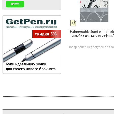
А4
Hahnemuhle Sumi-e — альб
склейка для каллиграфии 
Товар более недоступен для за