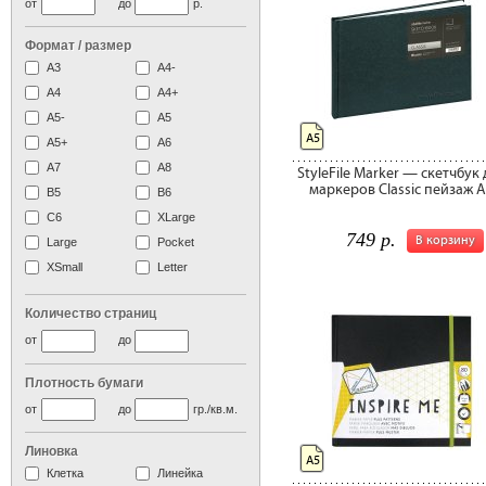
от
до
р.
Формат / размер
А3
А4-
А4
A4+
А5-
А5
А5
A5+
А6
А7
A8
StyleFile Marker — скетчбук 
маркеров Classic пейзаж 
B5
B6
C6
XLarge
749 р.
В корзину
Large
Pocket
XSmall
Letter
Количество страниц
от
до
Плотность бумаги
от
до
гр./кв.м.
Линовка
А5
Клетка
Линейка