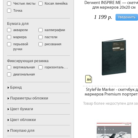
Derwent INSPIRE ME — скетч
Чистые листы
Косая линейка
для маркеров 20х20 см
Точка
1 199 р.
Уведомить
Бумага для
акварели
каллиграфии
маркера
пастели
перьевой
рисования
ручки
Фиксирующая резинка
вертикальная
горизонтальная
диагональная
А4
Бренд
StyleFile Marker - скетчбук 
маркеров Premium портрет
Параметры обложки
Товар более недоступен для за
Цвет бумаги
Цвет обложки
Покупаю для