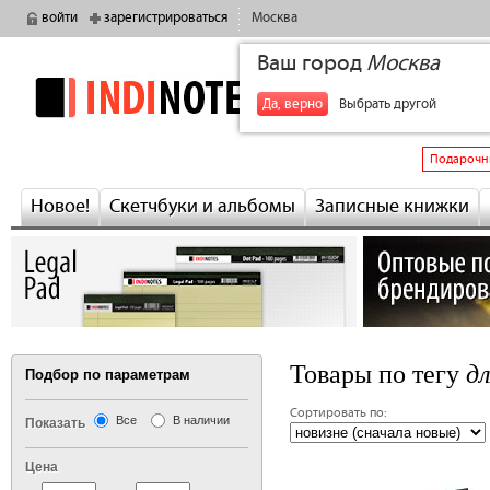
войти
зарегистрироваться
Москва
Ваш город
Москва
indinotes
+7
Да, верно
Выбрать другой
Подарочн
Новое!
Скетчбуки и альбомы
Записные книжки
д
Товары по тегу
Подбор по параметрам
Сортировать по:
Все
В наличии
Показать
Цена