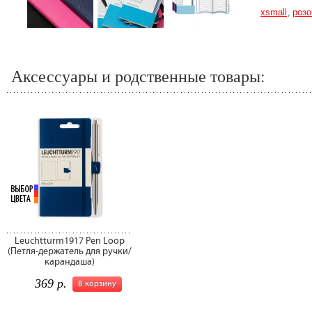
xsmall
розо
Аксессуары и родственные товары:
Leuchtturm1917 Pen Loop
(Петля-держатель для ручки/
карандаша)
369 р.
В корзину