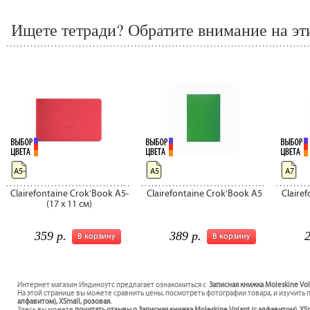
Ищете тетради? Обратите внимание на эт
А5-
А5
А7
Clairefontaine Crok'Book A5-
Clairefontaine Crok'Book A5
Claire
(17 x 11 см)
359 р.
389 р.
2
В корзину
В корзину
Интернет магазин Индиноутс предлагает ознакомиться с
Записная книжка Moleskine Vola
На этой странице вы можете сравнить цены, посмотреть фотографии товара, и изучить 
алфавитом), XSmall, розовая.