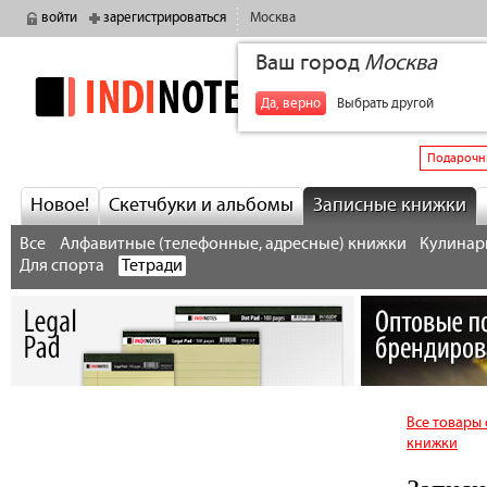
войти
зарегистрироваться
Москва
Ваш город
Москва
indinotes
+7
Да, верно
Выбрать другой
Подарочн
Новое!
Скетчбуки и альбомы
Записные книжки
Все
Алфавитные (телефонные, адресные) книжки
Кулинарн
Для спорта
Тетради
Все товары 
книжки