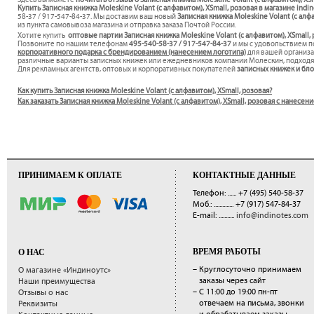
Здесь вы можете
почитать отзывы о Записная книжка Moleskine Volant (с алфавитом), XS
Купить Записная книжка Moleskine Volant (с алфавитом), XSmall, розовая в магазине indi
58-37 / 917-547-84-37. Мы доставим ваш новый
Записная книжка Moleskine Volant (с алф
из пункта самовывоза магазина и отправка заказа Почтой России.
Хотите купить
оптовые партии Записная книжка Moleskine Volant (с алфавитом), XSmall,
Позвоните по нашим телефонам
495-540-58-37 / 917-547-84-37
и мы с удовольствием 
корпоративного подарка с брендированием (нанесением логотипа)
для вашей организ
различные варианты записных книжек или ежедневников компании Молескин, подходя
Для рекламных агентств, оптовых и корпоративных покупателей
записных книжек и бл
Как купить Записная книжка Moleskine Volant (с алфавитом), XSmall, розовая?
Как заказать Записная книжка Moleskine Volant (с алфавитом), XSmall, розовая с нанесе
ПРИНИМАЕМ К ОПЛАТЕ
КОНТАКТНЫЕ ДАННЫЕ
Телефон: ......
+7 (495) 540-58-37
Моб.: ..............
+7 (917) 547-84-37
E-mail: ...........
info@indinotes.com
ВРЕМЯ РАБОТЫ
О НАС
– Круглосуточно принимаем
О магазине «Индиноутс»
заказы через сайт
Наши преимущества
– С 11:00 до 19:00 пн-пт
Отзывы о нас
отвечаем на письма, звонки
Реквизиты