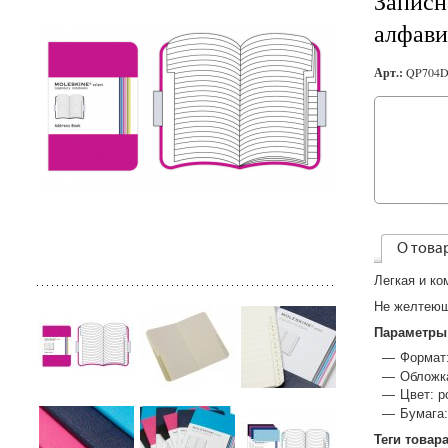
Записн
алфави
Арт.:
QP704D
О това
Легкая и ко
Не желтеющ
Параметры
Формат:
Обложка
Цвет: р
Бумага:
Теги товар