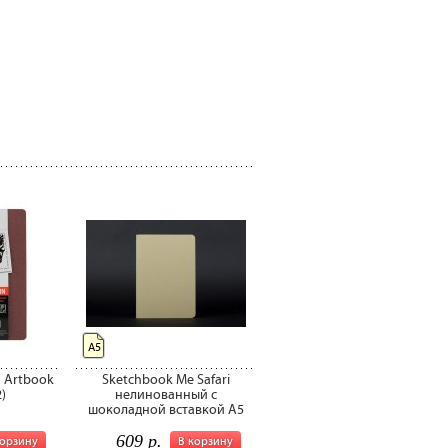
А5
n Artbook
Sketchbook Me Safari
)
нелинованный с
шоколадной вставкой A5
609 р.
корзину
В корзину