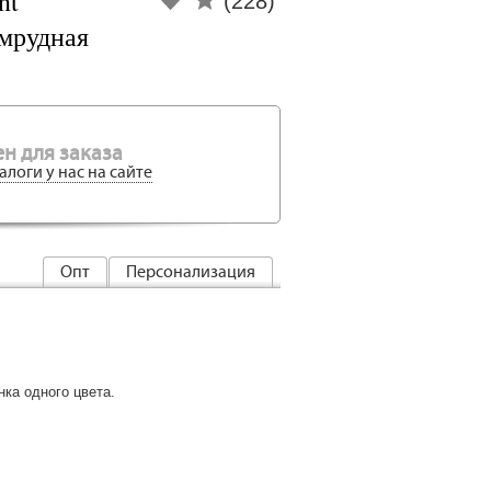
nt
(228)
умрудная
н для заказа
алоги у нас на сайте
Опт
Персонализация
нка одного цвета.