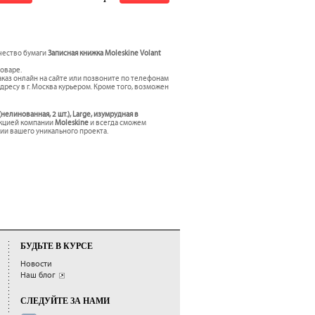
ачество бумаги
Записная книжка Moleskine Volant
товаре.
каз онлайн на сайте или позвоните по телефонам
дресу в г. Москва курьером. Кроме того, возможен
нелинованная, 2 шт.), Large, изумрудная в
укцией компании
Moleskine
и всегда сможем
и вашего уникального проекта.
БУДЬТЕ В КУРСЕ
Новости
Наш блог
СЛЕДУЙТЕ ЗА НАМИ