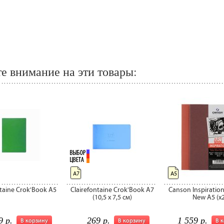
е внимание на эти товары:
А7
А5
ntaine Crok'Book A5
Clairefontaine Crok'Book A7
Canson Inspiratio
(10,5 x 7,5 см)
New A5 (x2
9 р.
269 р.
1 559 р.
В корзину
В корзину
В 