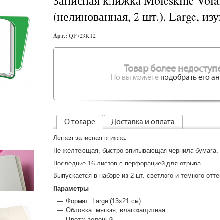
Записная книжка Moleskine Vola
(нелинованная, 2 шт.), Large, из
Арт.:
QP723K12
Товар более недоступе
Но вы можете
подобрать его ан
О товаре
Доставка и оплата
Легкая записная книжка.
Не желтеющая, быстро впитывающая чернила бумага.
Последние 16 листов с перфорацией для отрыва.
Выпускается в наборе из 2 шт. светлого и темного отте
Параметры
Формат: Large (13х21 см)
Обложка: мягкая, влагозащитная
Цвета: зеленый