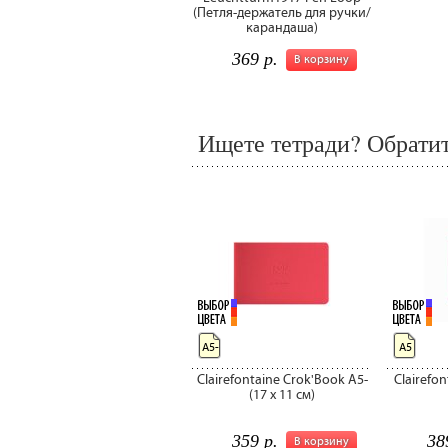
(Петля-держатель для ручки/
карандаша)
369 р.
В корзину
Ищете тетради? Обратит
А5-
А5
Clairefontaine Crok'Book A5-
Clairefo
(17 x 11 см)
359 р.
38
В корзину