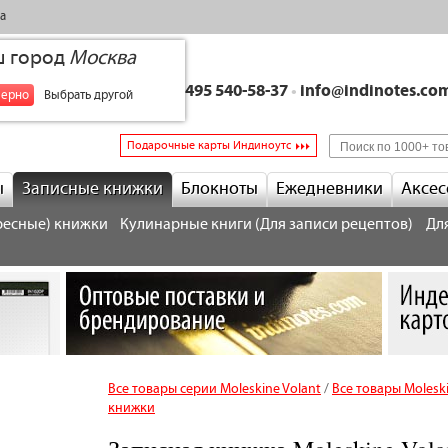
а
ш город
Москва
+7 495 540-58-37
•
info@indinotes.co
верно
Выбрать другой
Подарочные карты Индиноутс
ы
Записные книжки
Блокноты
Ежедневники
Аксес
ресные) книжки
Кулинарные книги (Для записи рецептов)
Дл
Все товары серии Moleskine Volant
/
Все товары Molesk
книжки