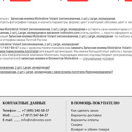
иться с
Записная книжка Moleskine Volant (нелинованная, 2 шт.), Large, изумрудная.
треть фотографии товара, и изучить параметры: формат, цвет и материал обложки, цвет и к
а Moleskine Volant (нелинованная, 2 шт.), Large, изумрудная
и оставить свои комментарии о 
нная, 2 шт.), Large, изумрудная в магазине indinotes.com
очень удобно — просто оформите за
 новый
Записная книжка Moleskine Volant (нелинованная, 2 шт.), Large, изумрудная
по любому а
и отправка заказа Почтой России.
eskine Volant (нелинованная, 2 шт.), Large, изумрудная
?
917-547-84-37
и мы с удовольствием поможем вам
заказать Записная книжка Moleskine Volant (
ием (нанесением логотипа)
для вашей организации. Мы имеем большой опыт работы с прод
к или ежедневников компании Молескин, подходящих именно под ваш бюджет для реализаци
ых покупателей
записных книжек и блокнотов Moleskine
—
специальные условия
.
нованная, 2 шт.), Large, изумрудная?
елинованная, 2 шт.), Large, изумрудная с нанесением логотипа (брендированием)?
КОНТАКТНЫЕ ДАННЫЕ
В ПОМОЩЬ ПОКУПАТЕЛЮ
Телефон: ......
+7 (495) 540-58-37
Как сделать заказ
Моб.: ..............
+7 (917) 547-84-37
Варианты доставки
E-mail: ...........
info@indinotes.com
Варианты оплаты
Скидки
Возврат и обмен товара