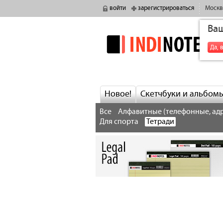
войти
зарегистрироваться
Москв
Ва
indinotes
Да, 
Новое!
Скетчбуки и альбом
Все
Алфавитные (телефонные, ад
Для спорта
Тетради