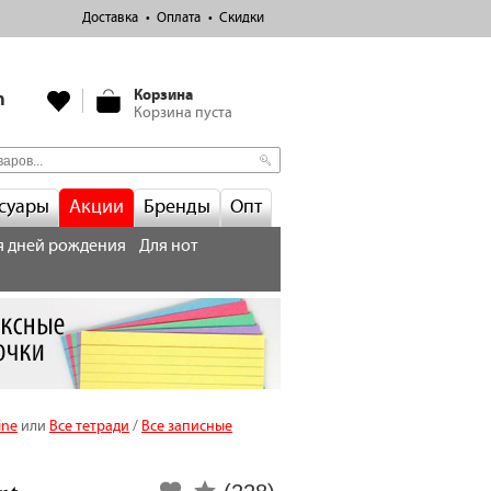
Доставка
Оплата
Скидки
Корзина
m
Корзина пуста
суары
Акции
Бренды
Опт
я дней рождения
Для нот
ine
или
Все тетради
/
Все записные