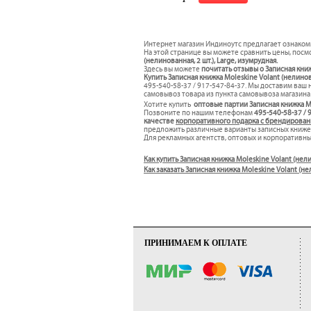
Интернет магазин Индиноутс предлагает ознаком
На этой странице вы можете сравнить цены, посмо
(нелинованная, 2 шт.), Large, изумрудная.
Здесь вы можете
почитать отзывы о Записная книжк
Купить Записная книжка Moleskine Volant (нелинова
495-540-58-37 / 917-547-84-37. Мы доставим ваш
самовывоз товара из пункта самовывоза магазина 
Хотите купить
оптовые партии Записная книжка Mol
Позвоните по нашим телефонам
495-540-58-37 / 
качестве
корпоративного подарка с брендирован
предложить различные варианты записных книже
Для рекламных агентств, оптовых и корпоративн
Как купить Записная книжка Moleskine Volant (нели
Как заказать Записная книжка Moleskine Volant (н
ПРИНИМАЕМ К ОПЛАТЕ