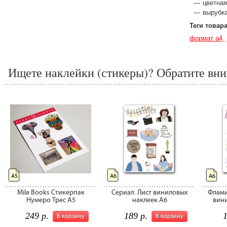
цветная
вырубка
Теги товар
формат а4
Ищете наклейки (стикеры)? Обратите вни
А5
А6
А6
Mila Books Стикерпак
Сериал. Лист виниловых
Флами
Нумеро Трес А5
наклеек А6
вини
249 р.
189 р.
1
В корзину
В корзину