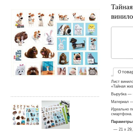
Тайная
винило
О това
Лист винил
«Тайная жи
Вырубка — 
Материал —
Идеально по
смартфона.
Параметры
21 х 29,