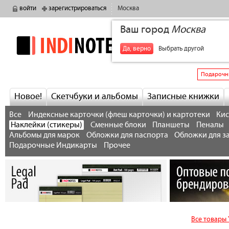
войти
зарегистрироваться
Москва
Ваш город
Москва
indinotes
+7
Да, верно
Выбрать другой
Подарочн
Новое!
Скетчбуки и альбомы
Записные книжки
Все
Индексные карточки (флеш карточки) и картотеки
Кис
Наклейки (стикеры)
Сменные блоки
Планшеты
Пеналы
Альбомы для марок
Обложки для паспорта
Обложки для з
Подарочные Индикарты
Прочее
Все товары 