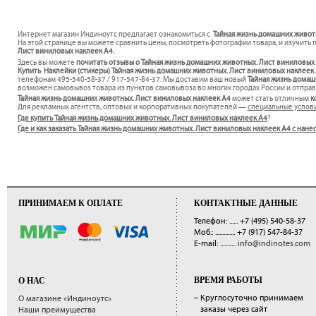
Интернет магазин Индиноутс предлагает ознакомиться с
Тайная жизнь домашних животн
На этой странице вы можете сравнить цены, посмотреть фотографии товара, и изучить 
Лист виниловых наклеек А4.
Здесь вы можете
почитать отзывы о Тайная жизнь домашних животных. Лист виниловых
Купить Наклейки (стикеры) Тайная жизнь домашних животных. Лист виниловых наклеек А
телефонам 495-540-58-37 / 917-547-84-37. Мы доставим ваш новый
Тайная жизнь домаш
возможен самовывоз товара из пунктов самовывоза во многих городах России и отправк
Тайная жизнь домашних животных. Лист виниловых наклеек А4
может стать отличным
к
Для рекламных агентств, оптовых и корпоративных покупателей —
специальные услов
Где купить Тайная жизнь домашних животных. Лист виниловых наклеек А4
?
Где и как заказать Тайная жизнь домашних животных. Лист виниловых наклеек А4 с нан
ПРИНИМАЕМ К ОПЛАТЕ
КОНТАКТНЫЕ ДАННЫЕ
Телефон: ......
+7 (495) 540-58-37
Моб.: ..............
+7 (917) 547-84-37
E-mail: ...........
info@indinotes.com
ВРЕМЯ РАБОТЫ
О НАС
– Круглосуточно принимаем
О магазине «Индиноутс»
заказы через сайт
Наши преимущества