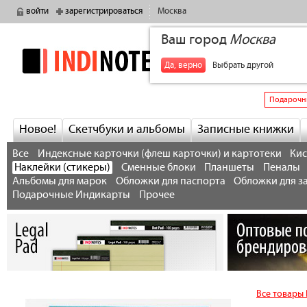
войти
зарегистрироваться
Москва
Ваш город
Москва
indinotes
+7
Да, верно
Выбрать другой
Подарочн
Новое!
Скетчбуки и альбомы
Записные книжки
Все
Индексные карточки (флеш карточки) и картотеки
Кис
Наклейки (стикеры)
Сменные блоки
Планшеты
Пеналы
Альбомы для марок
Обложки для паспорта
Обложки для з
Подарочные Индикарты
Прочее
Все товары 