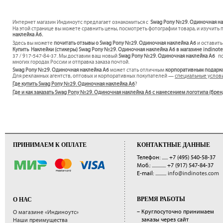
Интернет магазин Индиноутс предлагает ознакомиться с
Swag Pony №29. Одиночная нак
На этой странице вы можете сравнить цены, посмотреть фотографии товара, и изучить 
наклейка А6.
Здесь вы можете
почитать отзывы о Swag Pony №29. Одиночная наклейка А6
и оставить
Купить Наклейки (стикеры) Swag Pony №29. Одиночная наклейка А6 в магазине indinot
37 / 917-547-84-37. Мы доставим ваш новый
Swag Pony №29. Одиночная наклейка А6
по
многих городах России и отправка заказа почтой.
Swag Pony №29. Одиночная наклейка А6
может стать отличным
корпоративным подарк
Для рекламных агентств, оптовых и корпоративных покупателей —
специальные услов
Где купить Swag Pony №29. Одиночная наклейка А6
?
Где и как заказать Swag Pony №29. Одиночная наклейка А6 с нанесением логотипа (бре
ПРИНИМАЕМ К ОПЛАТЕ
КОНТАКТНЫЕ ДАННЫЕ
Телефон: ......
+7 (495) 540-58-37
Моб.: ..............
+7 (917) 547-84-37
E-mail: ...........
info@indinotes.com
ВРЕМЯ РАБОТЫ
О НАС
– Круглосуточно принимаем
О магазине «Индиноутс»
заказы через сайт
Наши преимущества