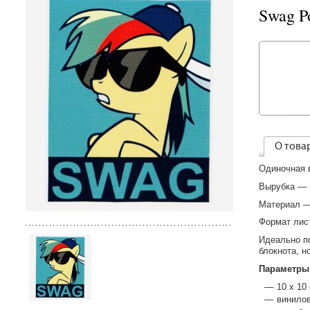
Swag P
О това
Одиночная 
Вырубка — 
Материал —
Формат лис
Идеально п
блокнота, н
Параметры
10 х 10
винило