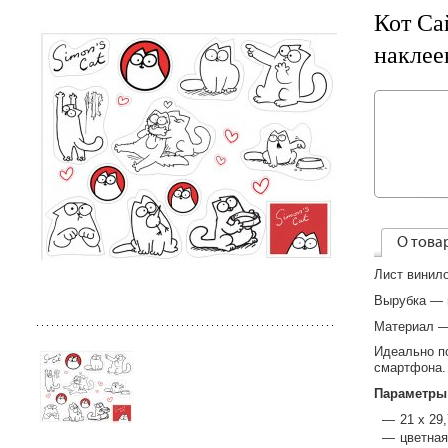
Кот Са
наклее
О това
Лист винило
Вырубка — 
Материал —
Идеально по
смартфона.
Параметры
21 х 29,
цветная