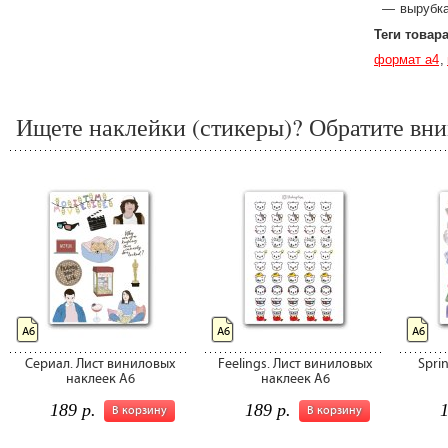
вырубка
Теги товар
формат а4
Ищете наклейки (стикеры)? Обратите вни
А6
А6
А6
Сериал. Лист виниловых
Feelings. Лист виниловых
Spri
наклеек А6
наклеек А6
189 р.
189 р.
1
В корзину
В корзину