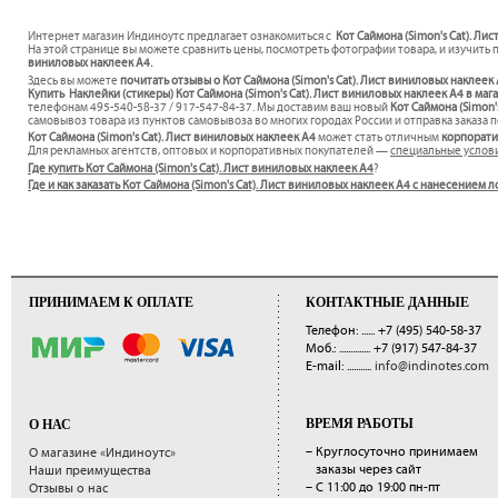
Интернет магазин Индиноутс предлагает ознакомиться с
Кот Саймона (Simon's Cat). Ли
На этой странице вы можете сравнить цены, посмотреть фотографии товара, и изучить 
виниловых наклеек А4.
Здесь вы можете
почитать отзывы о Кот Саймона (Simon's Cat). Лист виниловых наклеек
Купить Наклейки (стикеры) Кот Саймона (Simon's Cat). Лист виниловых наклеек А4 в маг
телефонам 495-540-58-37 / 917-547-84-37. Мы доставим ваш новый
Кот Саймона (Simon'
самовывоз товара из пунктов самовывоза во многих городах России и отправка заказа п
Кот Саймона (Simon's Cat). Лист виниловых наклеек А4
может стать отличным
корпорат
Для рекламных агентств, оптовых и корпоративных покупателей —
специальные услов
Где купить Кот Саймона (Simon's Cat). Лист виниловых наклеек А4
?
Где и как заказать Кот Саймона (Simon's Cat). Лист виниловых наклеек А4 с нанесением
ПРИНИМАЕМ К ОПЛАТЕ
КОНТАКТНЫЕ ДАННЫЕ
Телефон: ......
+7 (495) 540-58-37
Моб.: ..............
+7 (917) 547-84-37
E-mail: ...........
info@indinotes.com
ВРЕМЯ РАБОТЫ
О НАС
– Круглосуточно принимаем
О магазине «Индиноутс»
заказы через сайт
Наши преимущества
– С 11:00 до 19:00 пн-пт
Отзывы о нас