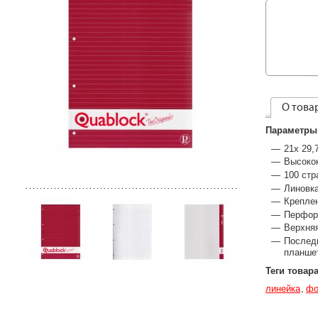
О това
Параметры
21x 29,
Высокок
100 стр
Линовк
Крепле
Перфора
Верхняя
Последн
планше
Теги товар
линейка
фо