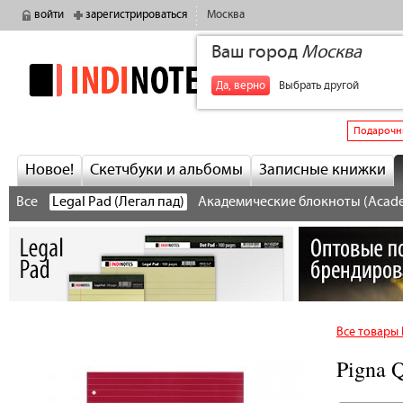
войти
зарегистрироваться
Москва
Ваш город
Москва
indinotes
+7
Да, верно
Выбрать другой
Подарочн
Новое!
Скетчбуки и альбомы
Записные книжки
Все
Legal Pad (Легал пад)
Академические блокноты (Acad
Все товары 
Pigna 