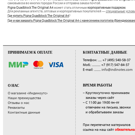
самовывоза во многих городах России и отправка заказа почтой.
Pigna Quadblock The Original A4
может стать отличным
корпоративным подарком
.
Для рекламных агентств, оптовых и корпоративных покупателей —
специальные услов
Где купить Pigna Quadblock The Original A4
?
Где и как заказать Pigna Quadblock The Original A4 с нанесением логотипа (брендирован
ПРИНИМАЕМ К ОПЛАТЕ
КОНТАКТНЫЕ ДАННЫЕ
Телефон: ......
+7 (495) 540-58-37
Моб.: ..............
+7 (917) 547-84-37
E-mail: ...........
info@indinotes.com
ВРЕМЯ РАБОТЫ
О НАС
– Круглосуточно принимаем
О магазине «Индиноутс»
заказы через сайт
Наши преимущества
– С 11:00 до 19:00 пн-пт
Отзывы о нас
отвечаем на письма, звонки
Реквизиты
и обрабатываем заказы
Контактные данные
При перепечатке материалов
ссылка на наш сайт
обязательна