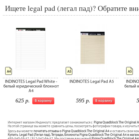
Ищете legal pad (легал пад)? Обратите вн
А4
А5
А5
INDINOTES Legal Pad White -
INDINOTES Legal Pad A5
INDINO
белый юридический блокнот
белый 
А4
625 р.
595 р.
5
В корзину
В корзину
Интернет магазин Индиноутс предлагает ознакомиться с
Pigna Quadblock The Original A
На этой странице вы можете сравнить цены, посмотреть фотографии товара, и изучить 
Здесь вы можете
почитать отзывы о Pigna Quadblock The Original A4
и оставить свои ко
Купить Legal Pad (Легал пад), Тетради, Блокноты Pigna Quadblock The Original A4 в магаз
495-540-58-37 / 917-547-84-37. Мы доставим ваш новый
Pigna Quadblock The Original A