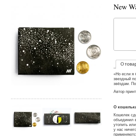
New Wa
О това
«Но если я 
звездный п
звёздам. По
Автор принт
О кошелька
Кошелек сде
объединил в
утопить или
у нас ничег
применяютс