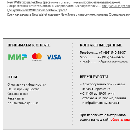
New Wallet кошелек New Space
может стать отличным
корпоративным подарком
.
Для рекламных агентств, оптовых и корпоративных покупателей —
специальные услов
Где купить New Wallet кошелек New Space
?
Где и как заказать New Wallet кошелек New Space с нанесением логотипа (брендирован
ПРИНИМАЕМ К ОПЛАТЕ
КОНТАКТНЫЕ ДАННЫЕ
Телефон: ......
+7 (495) 540-58-37
Моб.: ..............
+7 (917) 547-84-37
E-mail: ...........
info@indinotes.com
ВРЕМЯ РАБОТЫ
О НАС
– Круглосуточно принимаем
О магазине «Индиноутс»
заказы через сайт
Наши преимущества
– С 11:00 до 19:00 пн-пт
Отзывы о нас
отвечаем на письма, звонки
Реквизиты
и обрабатываем заказы
Контактные данные
При перепечатке материалов
ссылка на наш сайт
обязательна