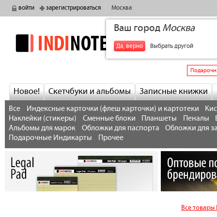
войти
зарегистрироваться
Москва
Ваш город
Москва
indinotes
+7
Да, верно
Выбрать другой
Подарочн
Новое!
Скетчбуки и альбомы
Записные книжки
Все
Индексные карточки (флеш карточки) и картотеки
Кис
Наклейки (стикеры)
Сменные блоки
Планшеты
Пеналы
Альбомы для марок
Обложки для паспорта
Обложки для з
Подарочные Индикарты
Прочее
Все товары 