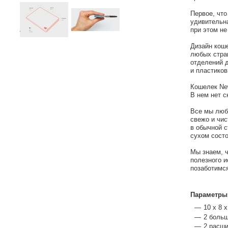
Первое, что
удивительна
при этом н
Дизайн коше
любых стра
отделений д
и пластиков
Кошелек New
В нем нет с
Все мы люби
свежо и чис
в обычной с
сухом состо
Мы знаем, ч
полезного и
позаботимся
Параметры
10 х 8 
2 больш
2 расш