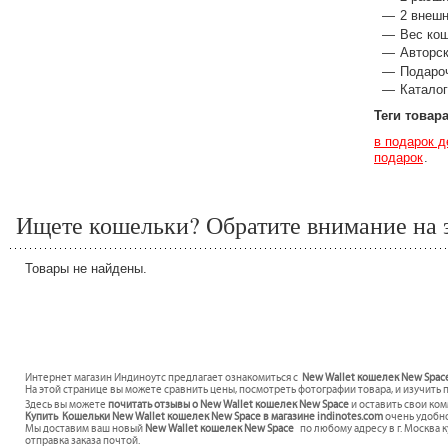
2 внеш
Вес кош
Авторск
Подаро
Каталог
Теги товар
в подарок 
подарок
Ищете кошельки? Обратите внимание на э
Товары не найдены.
Интернет магазин Индиноутс предлагает ознакомиться с
New Wallet кошелек New Space
На этой странице вы можете сравнить цены, посмотреть фотографии товара, и изучить 
Здесь вы можете
почитать отзывы о New Wallet кошелек New Space
и оставить свои ко
Купить Кошельки New Wallet кошелек New Space в магазине indinotes.com
очень удобно
Мы доставим ваш новый
New Wallet кошелек New Space
по любому адресу в г. Москва 
отправка заказа почтой.