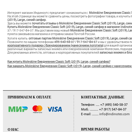
Интернет магазин Индиноутс предлагает ознакомиться с
Moleskine Ежедневник Classic S
На этой странице вы можете сравнить цены, посмотреть фотографии товара, и изучить 
(2019), Large, синий сапфир.
Здесь вы можете
почитать отзывы о Moleskine Ежедневник Classic Soft (2019), Large, си
Купить Moleskine Ежедневник Classic Soft (2019), Large, синий сапфир в магазине indinot
37 / 917-547-84-37. Мы доставим ваш новый
Moleskine Ежедневник Classic Soft (2019), L
пункта самовывоза магазина и отправка заказа Почтой России.
Хотите купить
оптовые партии Moleskine Ежедневник Classic Soft (2019), Large, синий с
Позвоните по нашим телефонам
495-540-58-37 / 917-547-84-37
и мы с удовольствием 
корпоративного подарка с брендированием (нанесением логотипа)
для вашей организ
различные варианты записных книжек или ежедневников компании Молескин, подходя
Для рекламных агентств, оптовых и корпоративных покупателей
записных книжек и бл
Как купить Moleskine Ежедневник Classic Soft (2019), Large, синий сапфир?
Как заказать Moleskine Ежедневник Classic Soft (2019), Large, синий сапфир с нанесени
ПРИНИМАЕМ К ОПЛАТЕ
КОНТАКТНЫЕ ДАННЫЕ
Телефон: ......
+7 (495) 540-58-37
Моб.: ..............
+7 (917) 547-84-37
E-mail: ...........
info@indinotes.com
ВРЕМЯ РАБОТЫ
О НАС