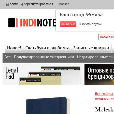
войти
зарегистрироваться
Москва
Ваш город
Москва
indinotes
+7
Да, верно
Выбрать другой
Подарочн
Новое!
Скетчбуки и альбомы
Записные книжки
Все
Полудатированные ежедневники
Недатированные еж
Все товары 
ежедневни
Molesk