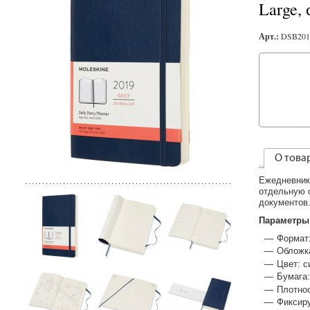
Large,
Арт.:
DSB201
О това
Ежедневник
отдельную 
документов.
Параметры
Формат:
Обложка
Цвет: с
Бумага:
Плотнос
Фиксир