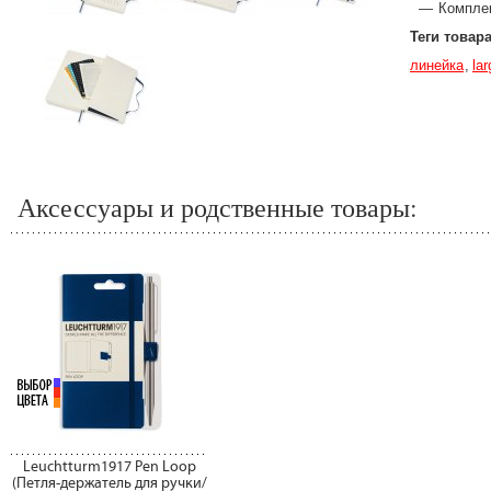
Компле
Теги товар
линейка
lar
Аксессуары и родственные товары:
Leuchtturm1917 Pen Loop
(Петля-держатель для ручки/