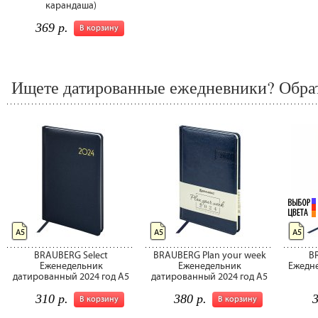
карандаша)
369 р.
В корзину
Ищете датированные ежедневники? Обрат
А5
А5
А5
BRAUBERG Select
BRAUBERG Plan your week
B
Еженедельник
Еженедельник
Ежедн
датированный 2024 год А5
датированный 2024 год А5
310 р.
380 р.
3
В корзину
В корзину