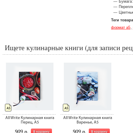
Бумага:
Перепле
Цветны
Теги товар
формат а5
Ищете кулинарные книги (для записи рец
А5
А5
All Write Кулинарная книга
All Write Кулинарная книга
Перец, A5
Варенье, A5
909 р.
909 р.
В корзину
В корзину