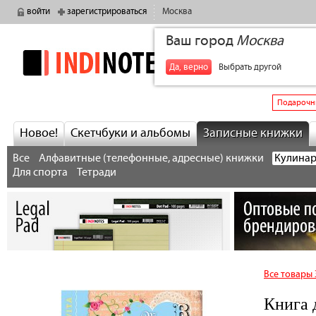
войти
зарегистрироваться
Москва
Ваш город
Москва
indinotes
+7
Да, верно
Выбрать другой
Подарочн
Новое!
Скетчбуки и альбомы
Записные книжки
Все
Алфавитные (телефонные, адресные) книжки
Кулинар
Для спорта
Тетради
Все товары
Книга 