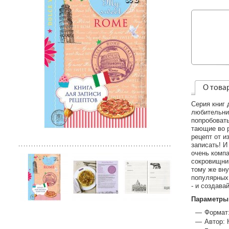
О това
Серия книг 
любительниц
попробоват
тающие во 
рецепт от и
записать! И
очень компа
сокровищниц
тому же вну
популярных 
- и создав
Параметры
Формат:
Автор: 