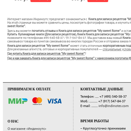
Интернет магазин Индиноутс предлагает ознакомиться с
Книга для записи рецептов "M
На этой странице вы можете сравнить цены, посмотреть фотографии товара, и изучить 
sweet Rome".
Здесь вы можете
почитать отзывы о Книга для записи рецептов "My sweet Rome"
и оста
Купить Кулинарные книги (Для записи рецептов), Книги Книга для записи рецептов "My 
позвоните по телефонам 495-540-58-37 / 917-547-84-37. Мы доставим ваш новый
Книга
самовывоз товара из пунктов самовывоза во многих городах России и отправка заказа п
Книга для записи рецептов "My sweet Rome"
может стать отличным
корпоративным по
Для рекламных агентств, оптовых и корпоративных покупателей —
специальные услов
Где купить Книга для записи рецептов "My sweet Rome"
?
Где и как заказать Книга для записи рецептов "My sweet Rome" с нанесением логотипа 
ПРИНИМАЕМ К ОПЛАТЕ
КОНТАКТНЫЕ ДАННЫЕ
Телефон: ......
+7 (495) 540-58-37
Моб.: ..............
+7 (917) 547-84-37
E-mail: ...........
info@indinotes.com
ВРЕМЯ РАБОТЫ
О НАС
– Круглосуточно принимаем
О магазине «Индиноутс»