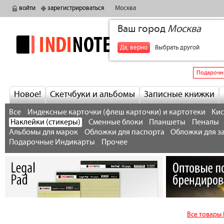
войти
зарегистрироваться
Москва
Ваш город
Москва
indinotes
+7
Да, верно
Выбрать другой
Подарочн
Новое!
Скетчбуки и альбомы
Записные книжки
Все
Индексные карточки (флеш карточки) и картотеки
Кис
Наклейки (стикеры)
Сменные блоки
Планшеты
Пеналы
Альбомы для марок
Обложки для паспорта
Обложки для з
Подарочные Индикарты
Прочее
Все товары 