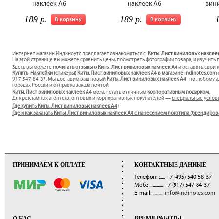
наклеек А6
наклеек А6
вини
189 р.
189 р.
1
В корзину
В корзину
Интернет магазин Индиноутс предлагает ознакомиться с
Киты. Лист виниловых наклеек
На этой странице вы можете сравнить цены, посмотреть фотографии товара, и изучить 
Здесь вы можете
почитать отзывы о Киты. Лист виниловых наклеек А4
и оставить свои 
Купить Наклейки (стикеры) Киты. Лист виниловых наклеек А4 в магазине indinotes.com
917-547-84-37. Мы доставим ваш новый
Киты. Лист виниловых наклеек А4
по любому ад
городах России и отправка заказа почтой.
Киты. Лист виниловых наклеек А4
может стать отличным
корпоративным подарком
.
Для рекламных агентств, оптовых и корпоративных покупателей —
специальные услов
Где купить Киты. Лист виниловых наклеек А4
?
Где и как заказать Киты. Лист виниловых наклеек А4 с нанесением логотипа (брендиров
ПРИНИМАЕМ К ОПЛАТЕ
КОНТАКТНЫЕ ДАННЫЕ
Телефон: ......
+7 (495) 540-58-37
Моб.: ..............
+7 (917) 547-84-37
E-mail: ...........
info@indinotes.com
ВРЕМЯ РАБОТЫ
О НАС