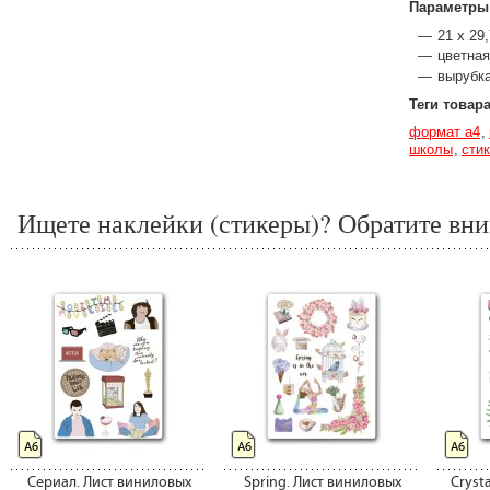
Параметры
21 х 29,
цветная
вырубка
Теги товар
формат а4
школы
сти
Ищете наклейки (стикеры)? Обратите вни
А6
А6
А6
Сериал. Лист виниловых
Spring. Лист виниловых
Crysta