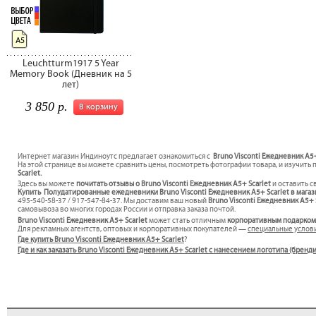
А5
Leuchtturm1917 5 Year
Memory Book (Дневник на 5
лет)
3 850 р.
В корзину
Интернет магазин Индиноутс предлагает ознакомиться с
Bruno Visconti Ежедневник А5
На этой странице вы можете сравнить цены, посмотреть фотографии товара, и изучить 
Scarlet.
Здесь вы можете
почитать отзывы о Bruno Visconti Ежедневник А5+ Scarlet
и оставить с
Купить Полудатированные ежедневники Bruno Visconti Ежедневник А5+ Scarlet в магаз
495-540-58-37 / 917-547-84-37. Мы доставим ваш новый
Bruno Visconti Ежедневник А5+ 
самовывоза во многих городах России и отправка заказа почтой.
Bruno Visconti Ежедневник А5+ Scarlet
может стать отличным
корпоративным подарком
Для рекламных агентств, оптовых и корпоративных покупателей —
специальные услов
Где купить Bruno Visconti Ежедневник А5+ Scarlet
?
Где и как заказать Bruno Visconti Ежедневник А5+ Scarlet с нанесением логотипа (брен