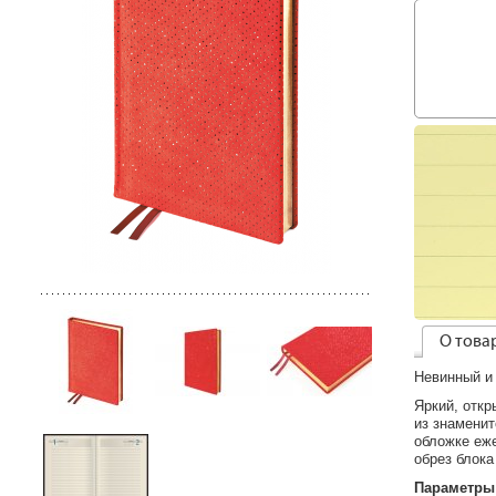
О това
Невинный и 
Яркий, отк
из знаменит
обложке еже
обрез блока
Параметры