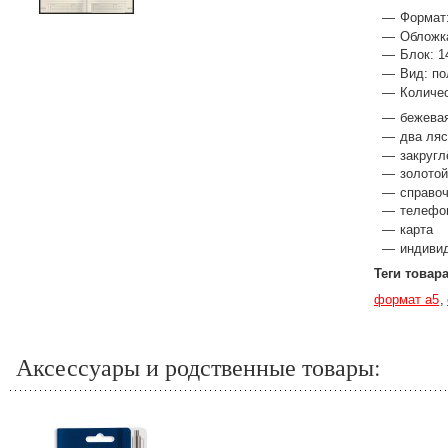
Формат
Обложк
Блок: 1
Вид: п
Количес
бежевая
два ляс
закругл
золотой
справоч
телефон
карта
индивид
Теги товар
формат а5
Аксессуары и родственные товары: