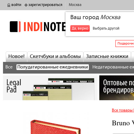
войти
зарегистрироваться
Москва
Ваш город
Москва
indinotes
+7
Да, верно
Выбрать другой
Подарочн
Новое!
Скетчбуки и альбомы
Записные книжки
Все
Полудатированные ежедневники
Недатированные е
Все товары 
Bruno 