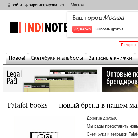
войти
зарегистрироваться
Москва
Ваш город
Москва
indinotes
+7
Да, верно
Выбрать другой
Подарочн
Новое!
Скетчбуки и альбомы
Записные книжки
Falafel books — новый бренд в нашем ма
Дорогие друзья.
Мы рады представить нов
Скетчбуки и тетрадки Fala