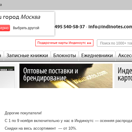
а
ш город
Москва
+7 495 540-58-37
•
info@indinotes.co
верно
Выбрать другой
Подарочные карты Индиноутс
ы
Записные книжки
Блокноты
Ежедневники
Аксес
Дорогие покупатели!
С 1 по 9 ноября включительно у нас в Индиноутс — осенняя распрод
Скидки на весь ассортимент — от 10%.