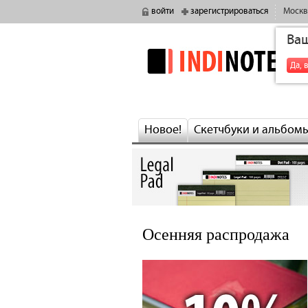
войти
зарегистрироваться
Москв
Ва
indinotes
Да, 
Новое!
Скетчбуки и альбом
Осенняя распродажа