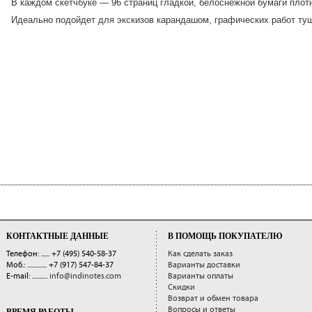
В каждом скетчбуке — 96 страниц гладкой, белоснежной бумаги плотн
Идеально подойдет для экскизов карандашом, графических работ ту
КОНТАКТНЫЕ ДАННЫЕ
В ПОМОЩЬ ПОКУПАТЕЛЮ
Телефон: ......
+7 (495) 540-58-37
Как сделать заказ
Моб.: ..............
+7 (917) 547-84-37
Варианты доставки
E-mail: ...........
info@indinotes.com
Варианты оплаты
Скидки
Возврат и обмен товара
Вопросы и ответы