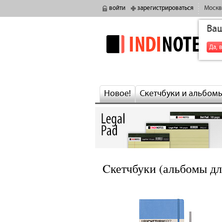
войти
зарегистрироваться
Москв
Ва
indinotes
Да, 
Новое!
Скетчбуки и альбом
Cкетчбуки (альбомы дл