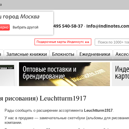
а
ш город
Москва
+7 495 540-58-37
•
info@indinotes.co
верно
Выбрать другой
Подарочные карты Индиноутс
ы
Записные книжки
Блокноты
Ежедневники
Аксес
я рисования) Leuchtturm1917
Рады сообщить о расширении ассортимента
Leuchtturm1917
.
У нас в продаже — замечательные скетчбуки (альбомы для рисования
компании.