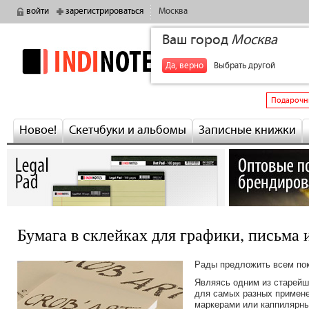
войти
зарегистрироваться
Москва
Ваш город
Москва
indinotes
+7
Да, верно
Выбрать другой
Подарочн
Новое!
Скетчбуки и альбомы
Записные книжки
Бумага в склейках для графики, письма
Рады предложить всем по
Являясь одним из старейш
для самых разных примене
маркерами или каппилярн