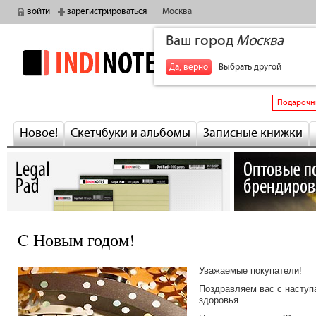
войти
зарегистрироваться
Москва
Ваш город
Москва
indinotes
+7
Да, верно
Выбрать другой
Подарочн
Новое!
Скетчбуки и альбомы
Записные книжки
C Новым годом!
Уважаемые покупатели!
Поздравляем вас с наступ
здоровья.