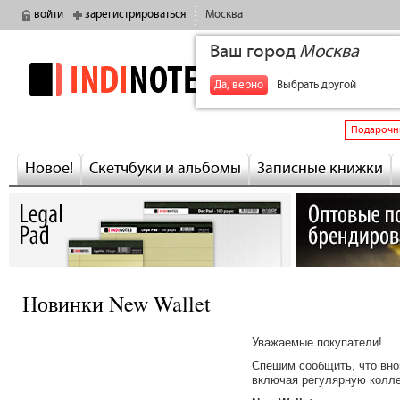
войти
зарегистрироваться
Москва
Ваш город
Москва
indinotes
+7
Да, верно
Выбрать другой
Подарочн
Новое!
Скетчбуки и альбомы
Записные книжки
Новинки New Wallet
Уважаемые покупатели!
Спешим сообщить, что вно
включая регулярную колл