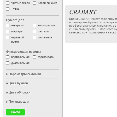
Чистые листы
Косая линейка
Точка
CRABART
Бренд CRABART имеет свое произв
Бумага для
поставщиков бумаги. Используя к
акварели
каллиграфии
профессиональных специалистов 
с 10 видами бумаги. В процессе 
маркера
пастели
качество контролируется на всех 
перьевой
рисования
ручки
Фиксирующая резинка
вертикальная
горизонтальная
диагональная
Параметры обложки
Цвет бумаги
Цвет обложки
Покупаю для