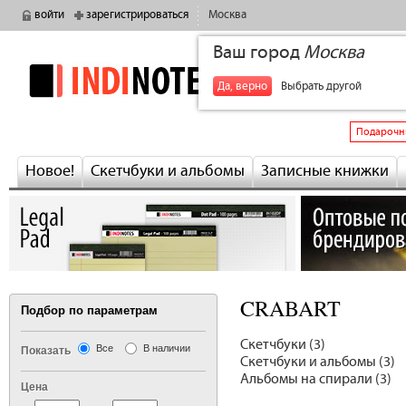
войти
зарегистрироваться
Москва
Ваш город
Москва
indinotes
+7
Да, верно
Выбрать другой
Подарочн
Новое!
Скетчбуки и альбомы
Записные книжки
CRABART
Подбор по параметрам
Скетчбуки (3)
Все
В наличии
Показать
Скетчбуки и альбомы (3)
Альбомы на спирали (3)
Цена