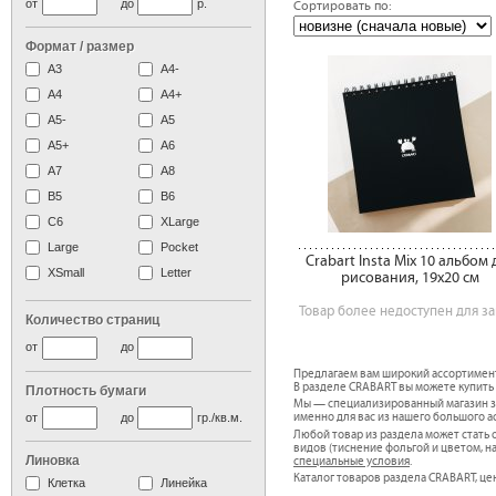
от
до
р.
Сортировать по:
Формат / размер
А3
А4-
А4
A4+
А5-
А5
A5+
А6
А7
A8
B5
B6
C6
XLarge
Large
Pocket
Crabart Insta Mix 10 альбом 
XSmall
Letter
рисования, 19х20 см
Товар более недоступен для за
Количество страниц
от
до
Предлагаем вам широкий ассортимен
В разделе CRABART вы можете купить 
Плотность бумаги
Мы — специализированный магазин за
от
до
гр./кв.м.
именно для вас из нашего большого а
Любой товар из раздела может стат
видов (тиснение фольгой и цветом, н
Линовка
специальные условия
.
Каталог товаров раздела CRABART, це
Клетка
Линейка